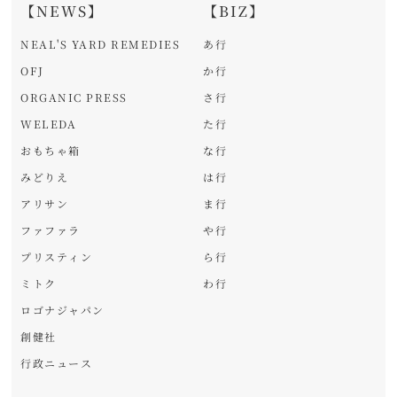
【NEWS】
【BIZ】
NEAL'S YARD REMEDIES
あ行
OFJ
か行
ORGANIC PRESS
さ行
WELEDA
た行
おもちゃ箱
な行
みどりえ
は行
アリサン
ま行
ファファラ
や行
プリスティン
ら行
ミトク
わ行
ロゴナジャパン
創健社
行政ニュース