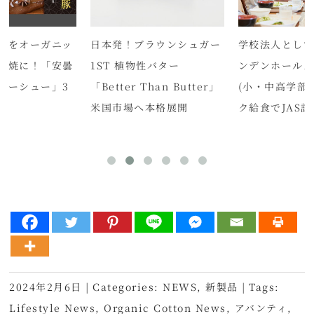
豚をオーガニッ
日本発！ブラウンシュガー
学校法人とし
叉焼に！「安曇
1ST 植物性バター
ンデンホール
ャーシュー」3
「Better Than Butter」
(小・中高学部
米国市場へ本格展開
ク給食でJAS
2024年2月6日
|
Categories:
NEWS
,
新製品
|
Tags:
Lifestyle News
,
Organic Cotton News
,
アバンティ
,