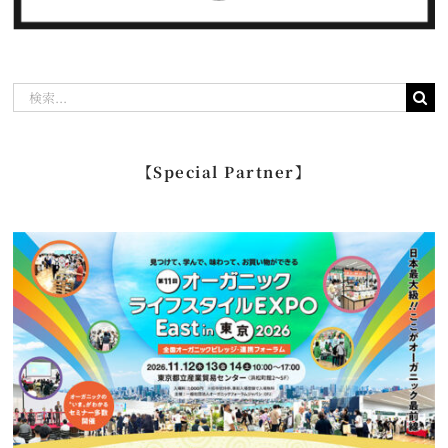
検
索
…
【Special Partner】