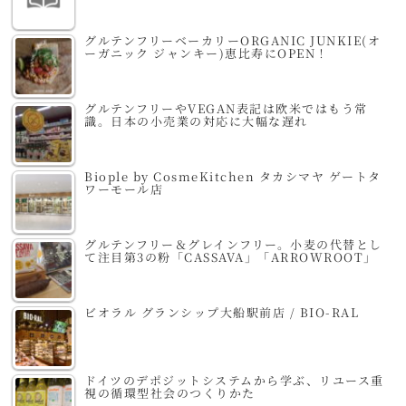
グルテンフリーベーカリーORGANIC JUNKIE(オ
ーガニック ジャンキー)恵比寿にOPEN！
グルテンフリーやVEGAN表記は欧米ではもう常
識。日本の小売業の対応に大幅な遅れ
Biople by CosmeKitchen タカシマヤ ゲートタ
ワーモール店
グルテンフリー＆グレインフリー。小麦の代替とし
て注目第3の粉「CASSAVA」「ARROWROOT」
ビオラル グランシップ大船駅前店 / BIO-RAL
ドイツのデポジットシステムから学ぶ、リユース重
視の循環型社会のつくりかた