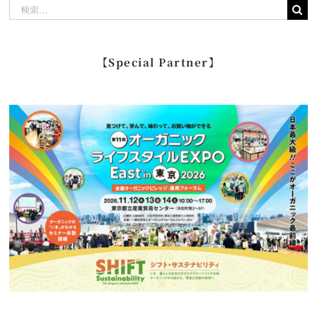
検
索
…
【Special Partner】