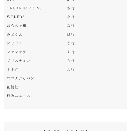
ORGANIC PRESS
さ行
WELEDA
た行
おもちゃ箱
な行
みどりえ
は行
アリサン
ま行
ファファラ
や行
プリスティン
ら行
ミトク
わ行
ロゴナジャパン
創健社
行政ニュース