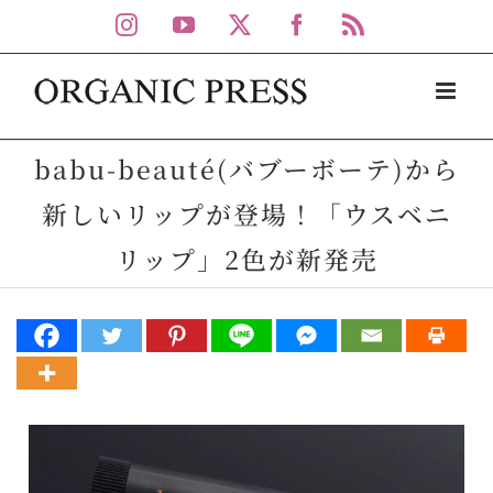
Skip
Instagram
YouTube
X
Facebook
Rss
to
content
babu-beauté(バブーボーテ)から
新しいリップが登場！「ウスベニ
リップ」2色が新発売