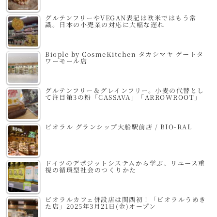
グルテンフリーやVEGAN表記は欧米ではもう常
識。日本の小売業の対応に大幅な遅れ
Biople by CosmeKitchen タカシマヤ ゲートタ
ワーモール店
グルテンフリー＆グレインフリー。小麦の代替とし
て注目第3の粉「CASSAVA」「ARROWROOT」
ビオラル グランシップ大船駅前店 / BIO-RAL
ドイツのデポジットシステムから学ぶ、リユース重
視の循環型社会のつくりかた
ビオラルカフェ併設店は関西初！「ビオラルうめき
た店」2025年3月21日(金)オープン