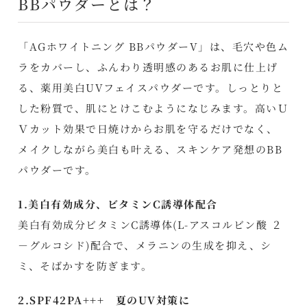
BBパウダーとは？
「AGホワイトニング BBパウダーV」は、毛穴や色ム
ラをカバーし、ふんわり透明感のあるお肌に仕上げ
る、薬用美白UVフェイスパウダーです。しっとりと
した粉質で、肌にとけこむようになじみます。高いＵ
Ｖカット効果で日焼けからお肌を守るだけでなく、
メイクしながら美白も叶える、スキンケア発想のBB
パウダーです。
1.美白有効成分、ビタミンC誘導体配合
美白有効成分ビタミンC誘導体(L-アスコルビン酸 ２
－グルコシド)配合で、メラニンの生成を抑え、シ
ミ、そばかすを防ぎます。
2.SPF42PA+++ 夏のUV対策に