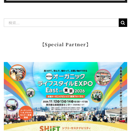
検
索
…
【Special Partner】