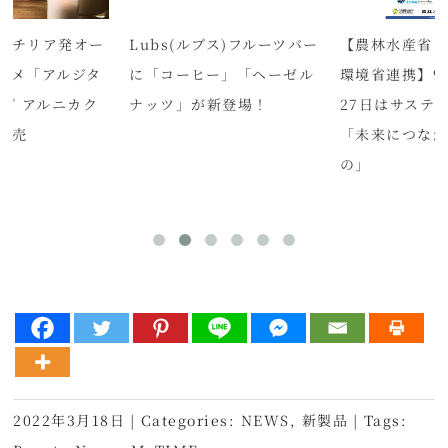
シチリア発オー
Lubs(ルブス)フルーツバー
【農林水産省
スメ「アルジタ
に「コーヒー」「ヘーゼル
環境省連携】9
ング アルニカク
ナッツ」が新登場！
27日はサステ
発売
「未来につな
の」
2022年3月18日
|
Categories:
NEWS
,
新製品
|
Tags: