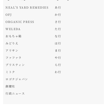
NEAL'S YARD REMEDIES
あ行
OFJ
か行
ORGANIC PRESS
さ行
WELEDA
た行
おもちゃ箱
な行
みどりえ
は行
アリサン
ま行
ファファラ
や行
プリスティン
ら行
ミトク
わ行
ロゴナジャパン
創健社
行政ニュース