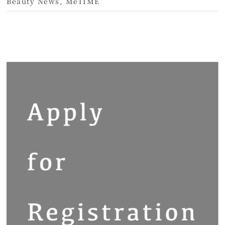
Beauty News
,
MeTIME