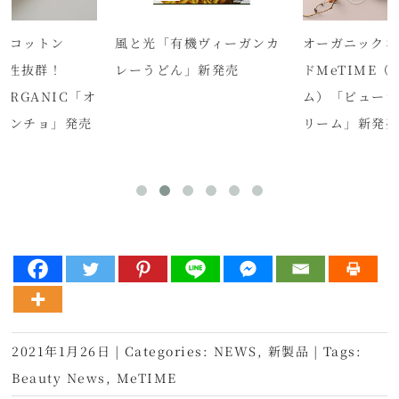
クコットン
風と光「有機ヴィーガンカ
オーガニックコ
吸水性抜群！
レーうどん」新発売
ドMeTIME（
 ORGANIC「オ
ム）「ビューテ
ポンチョ」発売
リーム」新発
2021年1月26日
|
Categories:
NEWS
,
新製品
|
Tags:
Beauty News
,
MeTIME