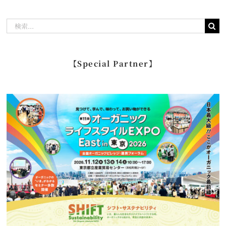
検
索
…
【Special Partner】