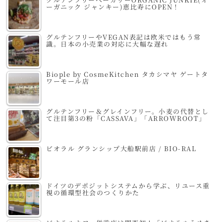
ーガニック ジャンキー)恵比寿にOPEN！
グルテンフリーやVEGAN表記は欧米ではもう常
識。日本の小売業の対応に大幅な遅れ
Biople by CosmeKitchen タカシマヤ ゲートタ
ワーモール店
グルテンフリー＆グレインフリー。小麦の代替とし
て注目第3の粉「CASSAVA」「ARROWROOT」
ビオラル グランシップ大船駅前店 / BIO-RAL
ドイツのデポジットシステムから学ぶ、リユース重
視の循環型社会のつくりかた