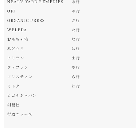
NEAL'S YARD REMEDIES
あ行
OFJ
か行
ORGANIC PRESS
さ行
WELEDA
た行
おもちゃ箱
な行
みどりえ
は行
アリサン
ま行
ファファラ
や行
プリスティン
ら行
ミトク
わ行
ロゴナジャパン
創健社
行政ニュース