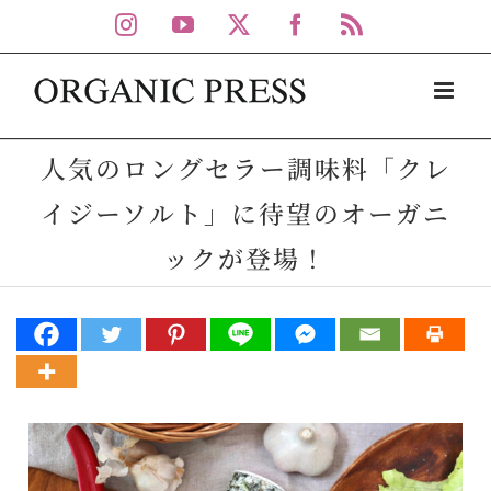
Skip
Instagram
YouTube
X
Facebook
Rss
to
content
人気のロングセラー調味料「クレ
イジーソルト」に待望のオーガニ
ックが登場！