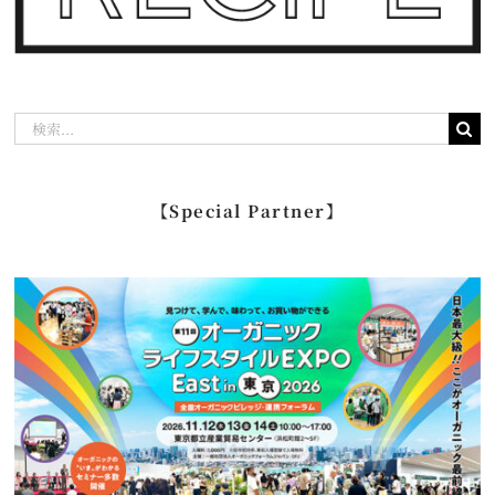
検
索
…
【Special Partner】