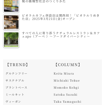
視の循環型社会のつくりかた
ビオラルカフェ併設店は関西初！「ビオラルうめき
た店」2025年3月21日(金)オープン
すべての人に寄り添うナチュラルレストラン＆カフ
ェape（アーペ ）～フードダイバーシティ～
【TREND】
【COLUMN】
グルテンフリー
Keita Miura
サステナブル
Michiaki Tokue
プラントベース
Momoko Kohgi
ミールキット
Satoka Suzuki
ヴィーガン
Taka Yamaguchi