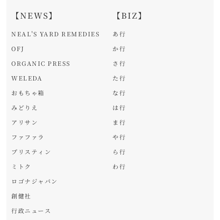
【NEWS】
【BIZ】
NEAL'S YARD REMEDIES
あ行
OFJ
か行
ORGANIC PRESS
さ行
WELEDA
た行
おもちゃ箱
な行
みどりえ
は行
アリサン
ま行
ファファラ
や行
プリスティン
ら行
ミトク
わ行
ロゴナジャパン
創健社
行政ニュース