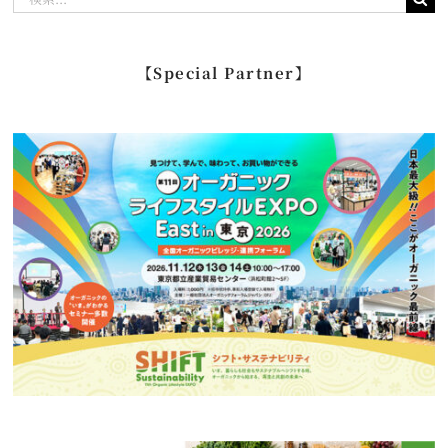
索
…
【Special Partner】