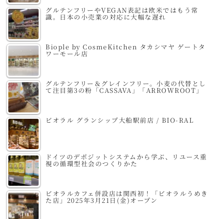
グルテンフリーやVEGAN表記は欧米ではもう常
識。日本の小売業の対応に大幅な遅れ
Biople by CosmeKitchen タカシマヤ ゲートタ
ワーモール店
グルテンフリー＆グレインフリー。小麦の代替とし
て注目第3の粉「CASSAVA」「ARROWROOT」
ビオラル グランシップ大船駅前店 / BIO-RAL
ドイツのデポジットシステムから学ぶ、リユース重
視の循環型社会のつくりかた
ビオラルカフェ併設店は関西初！「ビオラルうめき
た店」2025年3月21日(金)オープン