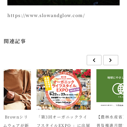
https://www.slowandglow.com/
関連記事
y Brownシリ
「第3回オーガニックライ
【農林水産省】1
ームウェアが新
フスタイルEXPO 」に出展
普及推進月間