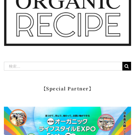
検
索
…
【Special Partner】