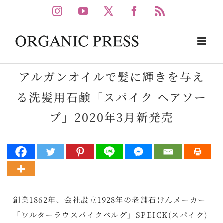
Skip
Instagram
YouTube
X
Facebook
Rss
to
content
アルガンオイルで髪に輝きを与え
る洗髪用石鹸「スパイク ヘアソー
プ」2020年3月新発売
創業1862年、会社設立1928年の老舗石けんメーカー
「ワルターラウスパイクベルグ」SPEICK(スパイク)