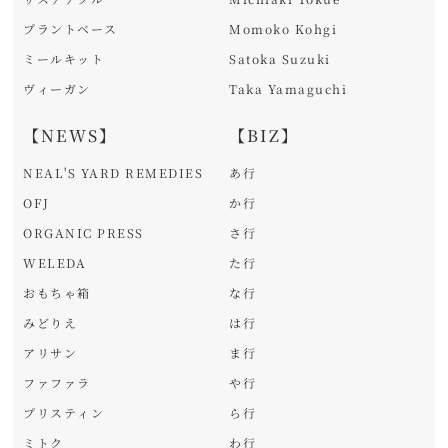
プラントベース
Momoko Kohgi
ミールキット
Satoka Suzuki
ヴィーガン
Taka Yamaguchi
【NEWS】
【BIZ】
NEAL'S YARD REMEDIES
あ行
OFJ
か行
ORGANIC PRESS
さ行
WELEDA
た行
おもちゃ箱
な行
みどりえ
は行
アリサン
ま行
ファファラ
や行
プリスティン
ら行
ミトク
わ行