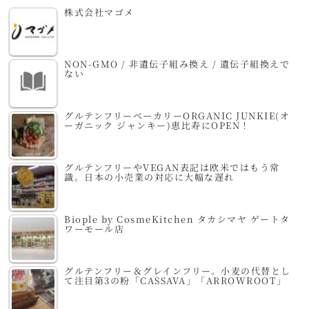
株式会社マゴメ
NON-GMO / 非遺伝子組み換え / 遺伝子組換えで
ない
グルテンフリーベーカリーORGANIC JUNKIE(オ
ーガニック ジャンキー)恵比寿にOPEN！
グルテンフリーやVEGAN表記は欧米ではもう常
識。日本の小売業の対応に大幅な遅れ
Biople by CosmeKitchen タカシマヤ ゲートタ
ワーモール店
グルテンフリー＆グレインフリー。小麦の代替とし
て注目第3の粉「CASSAVA」「ARROWROOT」