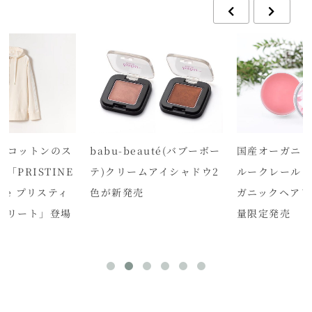
クコットンのス
babu-beauté(バブーボー
国産オーガニッ
「PRISTINE
テ)クリームアイシャドウ2
ルークレール「
lete プリスティ
色が新発売
ガニックヘアワ
スリート」登場
量限定発売