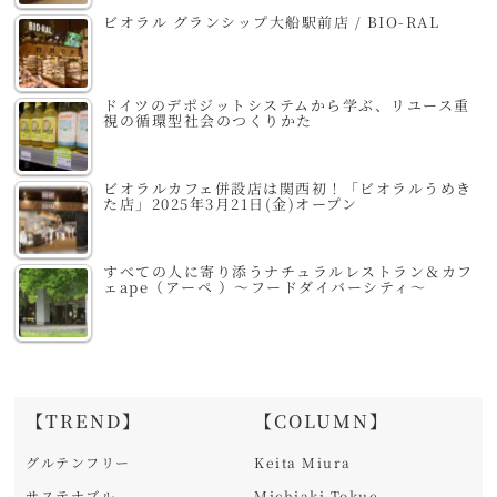
ビオラル グランシップ大船駅前店 / BIO-RAL
ドイツのデポジットシステムから学ぶ、リユース重
視の循環型社会のつくりかた
ビオラルカフェ併設店は関西初！「ビオラルうめき
た店」2025年3月21日(金)オープン
すべての人に寄り添うナチュラルレストラン＆カフ
ェape（アーペ ）～フードダイバーシティ～
【TREND】
【COLUMN】
グルテンフリー
Keita Miura
サステナブル
Michiaki Tokue