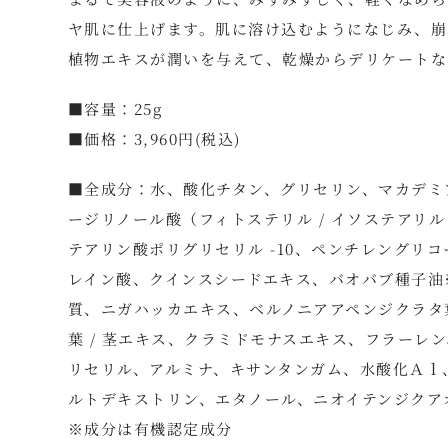
ヤ肌に仕上げます。肌に溶け込むようになじみ、崩
植物エキスが潤いを与えて、乾燥からデリケートな
■容量：25g
■価格：3,960円(税込)
■全成分：水、酸化チタン、グリセリン、マカデミ
ージリノール酸（フィトステリル / イソステアリル /
テアリン酸ポリグリセリル -10、ペンチレングリ
レイン酸、クインスシードエキス、バオバブ種子油
質、ニガハッカエキス、ベルノニアアペンジクラタ
葉 / 茎エキス、クラミドモナスエキス、フラーレ
リセリル、アルミナ、キサンタンガム、水酸化Ａｌ
ルトデキストリン、エタノール、ニオイテンジクア
※成分は有機認定成分