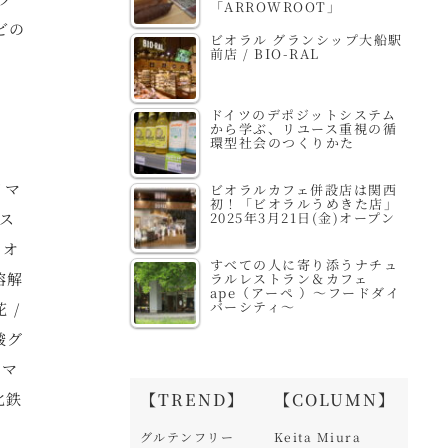
「ARROWROOT」
どの
ビオラル グランシップ大船駅
前店 / BIO-RAL
ドイツのデポジットシステム
から学ぶ、リユース重視の循
環型社会のつくりかた
イマ
ビオラルカフェ併設店は関西
初！「ビオラルうめきた店」
ジス
2025年3月21日(金)オープン
、オ
すべての人に寄り添うナチュ
溶解
ラルレストラン＆カフェ
ape（アーペ ）～フードダイ
バーシティ～
 /
酸グ
、マ
化鉄
【TREND】
【COLUMN】
グルテンフリー
Keita Miura