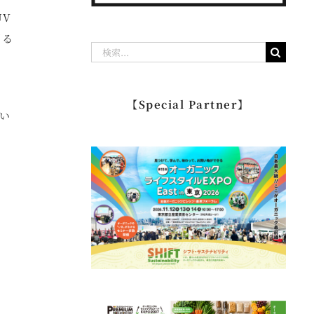
UV
明る
検
索
…
【Special Partner】
用い