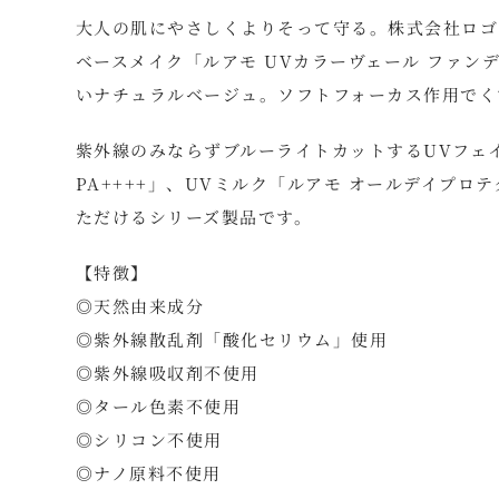
大人の肌にやさしくよりそって守る。株式会社ロゴナ
ベースメイク「ルアモ UVカラーヴェール ファンデ
いナチュラルベージュ。ソフトフォーカス作用でくす
紫外線のみならずブルーライトカットするUVフェイス
PA++++」、UVミルク「ルアモ オールデイプロテク
ただけるシリーズ製品です。
【特徴】
◎天然由来成分
◎紫外線散乱剤「酸化セリウム」使用
◎紫外線吸収剤不使用
◎タール色素不使用
◎シリコン不使用
◎ナノ原料不使用