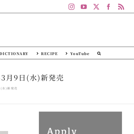
Instagram
YouTube
X
Facebo
Rs
DICTIONARY
RECIPE
YouTube
3月9日(水)新発売
(水)新発売