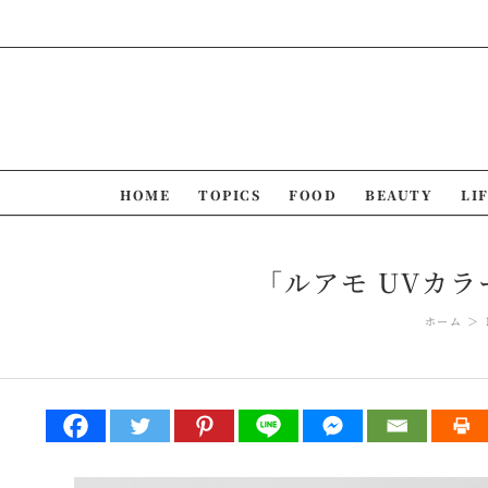
Skip
to
content
HOME
TOPICS
FOOD
BEAUTY
LI
「ルアモ UVカラ
ホーム