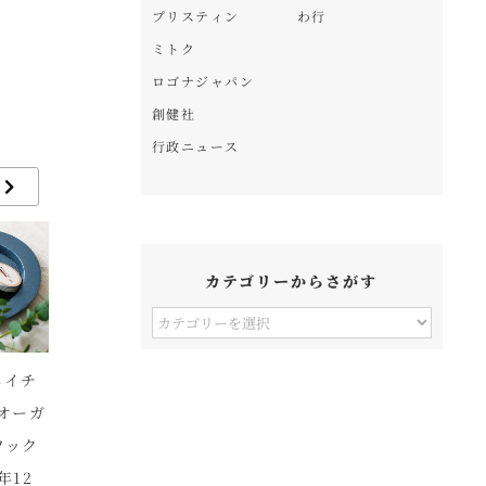
プリスティン
わ行
ミトク
ロゴナジャパン
創健社
行政ニュース
カテゴリーからさがす
カ
テ
(ネイチ
自然の恵みがめぐりを
ジャン＝ミッシェル・
大
ゴ
オーガ
サポート！ナチュラル
モルトローのオーガニ
施
リ
ワック
アイランド「自然な、
ックショコラ～2022
(
ー
年12
めぐりジェル。」新発
年のテーマは
B
か