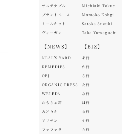
サステナブル
Michiaki Tokue
プラントベース
Momoko Kohgi
ミールキット
Satoka Suzuki
ヴィーガン
Taka Yamaguchi
【NEWS】
【BIZ】
NEAL'S YARD
あ行
REMEDIES
か行
OFJ
さ行
ORGANIC PRESS
た行
WELEDA
な行
おもちゃ箱
は行
みどりえ
ま行
アリサン
や行
ファファラ
ら行