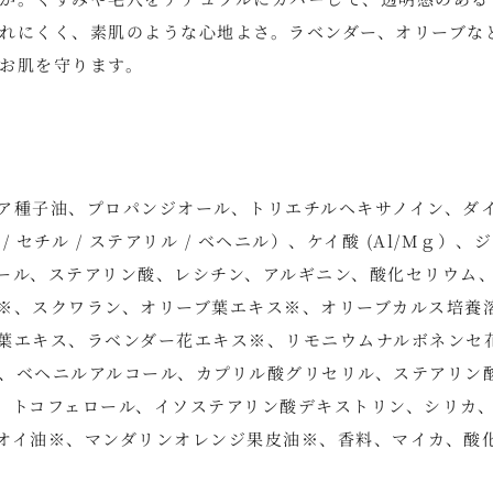
れにくく、素肌のような心地よさ。ラベンダー、オリーブな
お肌を守ります。
ア種子油、プロパンジオール、トリエチルヘキサノイン、ダ
 セチル / ステアリル / ベヘニル）、ケイ酸 (Al/Mｇ）、
コール、ステアリン酸、レシチン、アルギニン、酸化セリウム
※、スクワラン、オリーブ葉エキス※、オリーブカルス培養
葉エキス、ラベンダー花エキス※、リモニウムナルボネンセ花
ン、ベヘニルアルコール、カプリル酸グリセリル、ステアリン
、トコフェロール、イソステアリン酸デキストリン、シリカ
オイ油※、マンダリンオレンジ果皮油※、香料、マイカ、酸