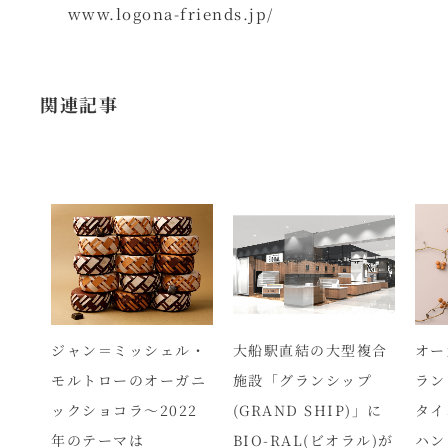
www.logona-friends.jp/
関連記事
りを
ジャン＝ミッシェル・
大船駅直結の大型複合
オー
ラル
モルトローのオーガニ
施設「グランシップ
ラン
な、
ックショコラ～2022
(GRAND SHIP)」に
タイ
新発
年のテーマは
BIO-RAL(ビオラル)が
ハン