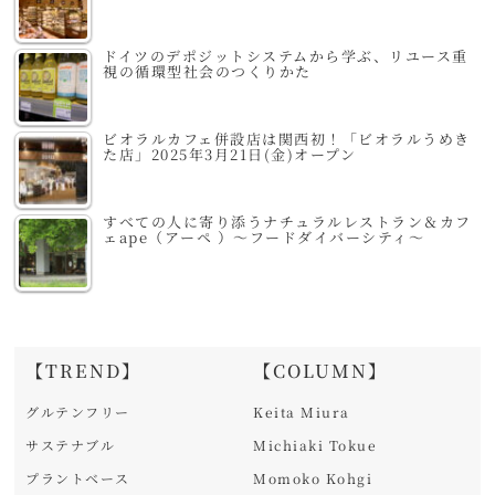
ドイツのデポジットシステムから学ぶ、リユース重
視の循環型社会のつくりかた
ビオラルカフェ併設店は関西初！「ビオラルうめき
た店」2025年3月21日(金)オープン
すべての人に寄り添うナチュラルレストラン＆カフ
ェape（アーペ ）～フードダイバーシティ～
【TREND】
【COLUMN】
グルテンフリー
Keita Miura
サステナブル
Michiaki Tokue
プラントベース
Momoko Kohgi