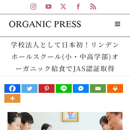
Skip
Instagram
YouTube
X
Facebook
Rss
to
content
学校法人として日本初！リンデン
ホールスクール(小・中高学部)オ
ーガニック給食でJAS認証取得