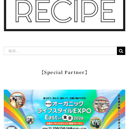
検
索
…
【Special Partner】