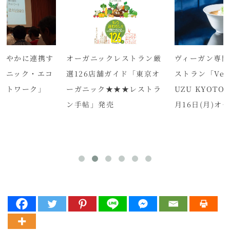
クレストラン厳
ヴィーガン専門ラーメンレ
オーガニック
舗ガイド「東京オ
ストラン「Vegan Ramen
100％「BIO-
★★★レストラ
UZU KYOTO」2020年3
ニックコットン
売
月16日(月)オープン！
ショーツ」新発