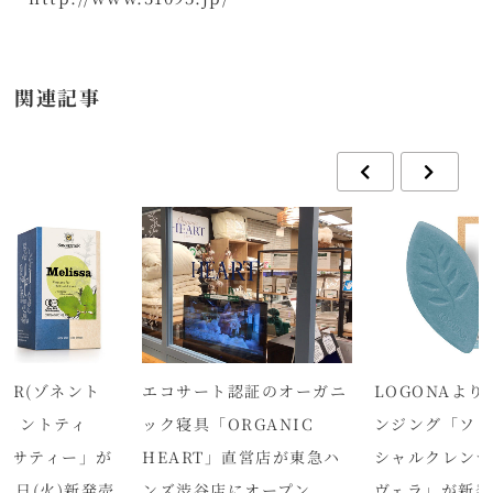
関連記事
TOR(ゾネント
エコサート認証のオーガニ
LOGONAよ
ーミントティ
ック寝具「ORGANIC
ンジング「ソリ
ッサティー」が
HEART」直営店が東急ハ
シャルクレンザ
月7日(火)新発売
ンズ渋谷店にオープン
ヴェラ」が新発