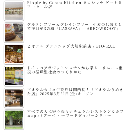
Biople by CosmeKitchen タカシマヤ ゲートタ
ワーモール店
グルテンフリー＆グレインフリー。小麦の代替とし
て注目第3の粉「CASSAVA」「ARROWROOT」
ビオラル グランシップ大船駅前店 / BIO-RAL
ドイツのデポジットシステムから学ぶ、リユース重
視の循環型社会のつくりかた
ビオラルカフェ併設店は関西初！「ビオラルうめき
た店」2025年3月21日(金)オープン
すべての人に寄り添うナチュラルレストラン＆カフ
ェape（アーペ ）～フードダイバーシティ～