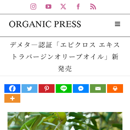
Skip
Instagram
YouTube
X
Facebook
Rss
to
content
デメタ―認証「エピクロス エキス
トラバージンオリーブオイル」新
発売