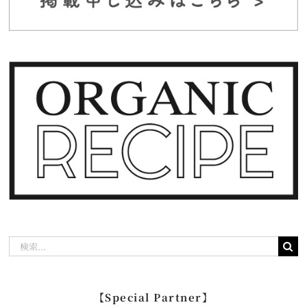
検
索
…
【Special Partner】