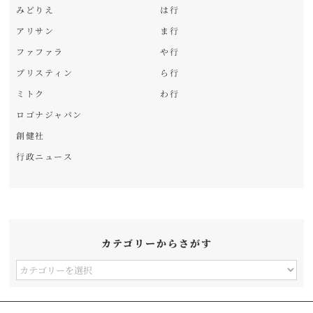
みどりえ
は行
アリサン
ま行
ファファラ
や行
プリスティン
ら行
ミトク
わ行
ロゴナジャパン
創健社
行政ニュース
カテゴリーからさがす
カ
テ
ゴ