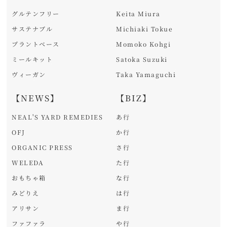
グルテンフリー
Keita Miura
サステナブル
Michiaki Tokue
プラントベース
Momoko Kohgi
ミールキット
Satoka Suzuki
ヴィーガン
Taka Yamaguchi
【NEWS】
【BIZ】
NEAL'S YARD REMEDIES
あ行
OFJ
か行
ORGANIC PRESS
さ行
WELEDA
た行
おもちゃ箱
な行
みどりえ
は行
アリサン
ま行
ファファラ
や行