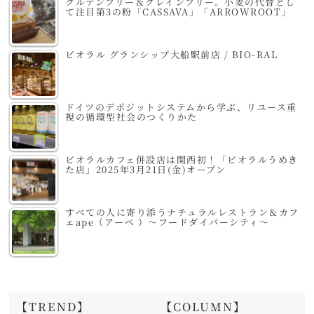
グルテンフリー＆グレインフリー。小麦の代替とし
て注目第3の粉「CASSAVA」「ARROWROOT」
ビオラル グランシップ大船駅前店 / BIO-RAL
ドイツのデポジットシステムから学ぶ、リユース重
視の循環型社会のつくりかた
ビオラルカフェ併設店は関西初！「ビオラルうめき
た店」2025年3月21日(金)オープン
すべての人に寄り添うナチュラルレストラン＆カフ
ェape（アーペ ）～フードダイバーシティ～
【TREND】
【COLUMN】