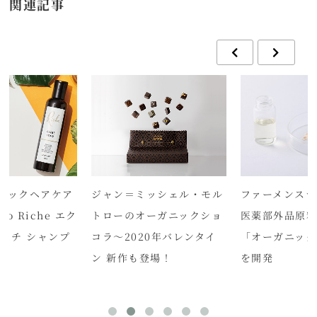
関連記事
ジャン＝ミッシェル・モル
ニックヘアケア
ファーメンステ
トローのオーガニックショ
oco Riche エク
医薬部外品原
コラ～2020年バレンタイ
リッチ シャンプ
「オーガニック
ン 新作も登場！
を開発