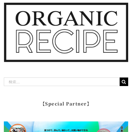
検
索
…
【Special Partner】