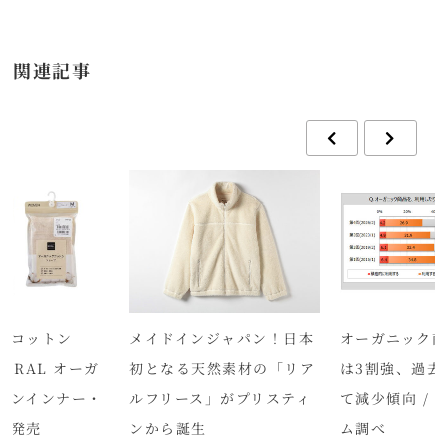
関連記事
クコットン
メイドインジャパン！日本
オーガニック商
O-RAL オーガ
初となる天然素材の「リア
は3割強、過去
トンインナー・
ルフリース」がプリスティ
て減少傾向 / 
新発売
ンから誕生
ム調べ