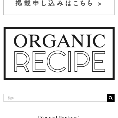
検
索
…
【Special Partner】