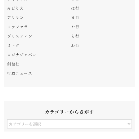
みどりえ
は行
アリサン
ま行
ファファラ
や行
プリスティン
ら行
ミトク
わ行
ロゴナジャパン
創健社
行政ニュース
カテゴリーからさがす
カ
テ