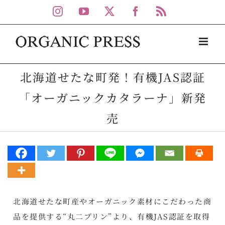
Skip
Instagram
YouTube
X
Facebook
Rss
to
content
北海道せたな町発！有機JAS認証
「オーガニックカタラーナ」新発
売
北海道せたな町産やオーガニック素材にこだわった商
品を提供する“丸二プリン”より、有機JAS認証を取得