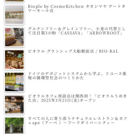
Biople by CosmeKitchen タカシマヤ ゲートタ
ワーモール店
グルテンフリー＆グレインフリー。小麦の代替とし
て注目第3の粉「CASSAVA」「ARROWROOT」
ビオラル グランシップ大船駅前店 / BIO-RAL
ドイツのデポジットシステムから学ぶ、リユース重
視の循環型社会のつくりかた
ビオラルカフェ併設店は関西初！「ビオラルうめき
た店」2025年3月21日(金)オープン
すべての人に寄り添うナチュラルレストラン＆カフ
ェape（アーペ ）～フードダイバーシティ～