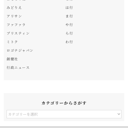
みどりえ
は行
アリサン
ま行
ファファラ
や行
プリスティン
ら行
ミトク
わ行
ロゴナジャパン
創健社
行政ニュース
カテゴリーからさがす
カ
テ