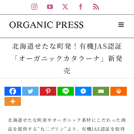
Skip
Instagram
YouTube
X
Facebook
Rss
to
content
北海道せたな町発！有機JAS認証
「オーガニックカタラーナ」新発
売
北海道せたな町産やオーガニック素材にこだわった商
品を提供する“丸二プリン”より、有機JAS認証を取得