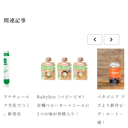
関連記事
ュアナチュール
Babybio（ベビービオ）
パタゴニア プ
ニック生乳でつく
有機ベビーオートミールに
ズより新作ビー
乳」新発売
3つの味が仲間入り！
グ・ル―ト・I
場！