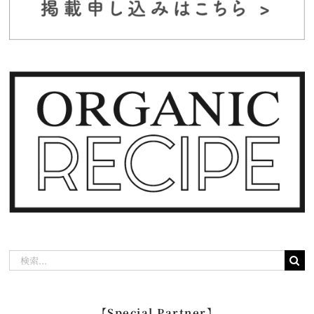
検
索
…
【Special Partner】