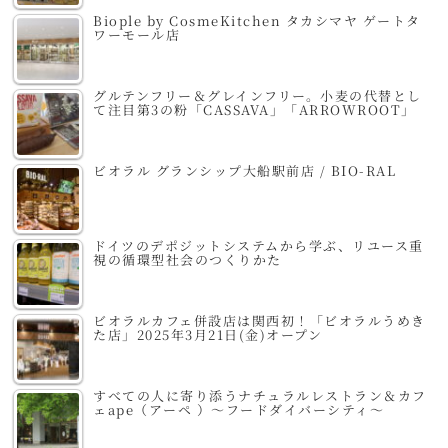
Biople by CosmeKitchen タカシマヤ ゲートタ
ワーモール店
グルテンフリー＆グレインフリー。小麦の代替とし
て注目第3の粉「CASSAVA」「ARROWROOT」
ビオラル グランシップ大船駅前店 / BIO-RAL
ドイツのデポジットシステムから学ぶ、リユース重
視の循環型社会のつくりかた
ビオラルカフェ併設店は関西初！「ビオラルうめき
た店」2025年3月21日(金)オープン
すべての人に寄り添うナチュラルレストラン＆カフ
ェape（アーペ ）～フードダイバーシティ～