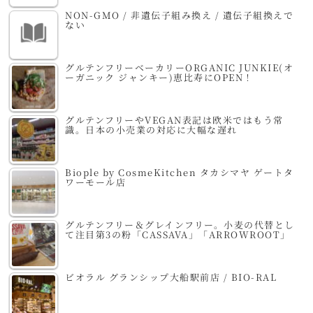
NON-GMO / 非遺伝子組み換え / 遺伝子組換えで
ない
グルテンフリーベーカリーORGANIC JUNKIE(オ
ーガニック ジャンキー)恵比寿にOPEN！
グルテンフリーやVEGAN表記は欧米ではもう常
識。日本の小売業の対応に大幅な遅れ
Biople by CosmeKitchen タカシマヤ ゲートタ
ワーモール店
グルテンフリー＆グレインフリー。小麦の代替とし
て注目第3の粉「CASSAVA」「ARROWROOT」
ビオラル グランシップ大船駅前店 / BIO-RAL