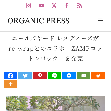
Skip
Instagram
YouTube
X
Facebook
Rss
to
content
ニールズヤード レメディーズが
re-wrapとのコラボ「ZAMPコッ
トンバック」を発売