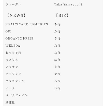
ヴィーガン
Taka Yamaguchi
【NEWS】
【BIZ】
NEAL'S YARD REMEDIES
あ行
OFJ
か行
ORGANIC PRESS
さ行
WELEDA
た行
おもちゃ箱
な行
みどりえ
は行
アリサン
ま行
ファファラ
や行
プリスティン
ら行
ミトク
わ行
ロゴナジャパン
創健社