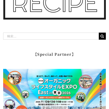
検
索
…
【Special Partner】