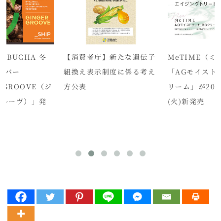
OMBUCHA 冬
【消費者庁】新たな遺伝子
MeTIME（
ーバー
組換え表示制度に係る考え
「AGモイストリ
R GROOVE（ジ
方公表
リーム」が202
グルーヴ）」発
(火)新発売