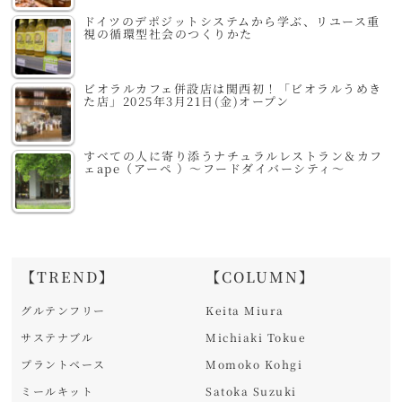
ドイツのデポジットシステムから学ぶ、リユース重
視の循環型社会のつくりかた
ビオラルカフェ併設店は関西初！「ビオラルうめき
た店」2025年3月21日(金)オープン
すべての人に寄り添うナチュラルレストラン＆カフ
ェape（アーペ ）～フードダイバーシティ～
【TREND】
【COLUMN】
グルテンフリー
Keita Miura
サステナブル
Michiaki Tokue
プラントベース
Momoko Kohgi
ミールキット
Satoka Suzuki