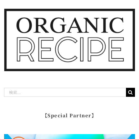
検
索
…
【Special Partner】