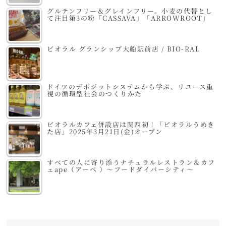
グルテンフリー＆グレインフリー。小麦の代替とし
て注目第3の粉「CASSAVA」「ARROWROOT」
ビオラル グランシップ大船駅前店 / BIO-RAL
ドイツのデポジットシステムから学ぶ、リユース重
視の循環型社会のつくりかた
ビオラルカフェ併設店は関西初！「ビオラルうめき
た店」2025年3月21日(金)オープン
すべての人に寄り添うナチュラルレストラン＆カフ
ェape（アーペ ）～フードダイバーシティ～