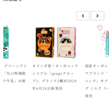
ュ グリーンアイ
オランダ発！オーガニック
国産オーガニッ
ク「矢口牧場限
シリアル「qrop(クロッ
アブランド「
ック牛乳」が新
プ)」グラノラ2種が2020
ニック」オプテ
年6月24日新発売
グ ミルク リペ
発売