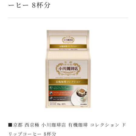
ーヒー 8杯分
■京都 西京極 小川珈琲店 有機珈琲 コレクション ド
リップコーヒー 8杯分