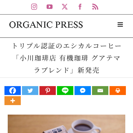
Skip
Instagram
YouTube
X
Facebook
Rss
to
content
トリプル認証のエシカルコーヒー
「小川珈琲店 有機珈琲 グアテマ
ラブレンド」新発売