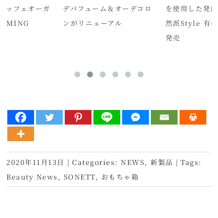
s(エッフェオーガ
デパフューム＆オーデコロ
を使用した発
ALMING
ンがリニューアル
然派Style 
発売
発売
2020年11月13日
|
Categories:
NEWS
,
新製品
|
Tags:
Beauty News
,
SONETT
,
おもちゃ箱