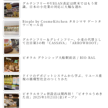
グルテンフリーやVEGAN表記は欧米ではもう常
識。日本の小売業の対応に大幅な遅れ
Biople by CosmeKitchen タカシマヤ ゲートタ
ワーモール店
グルテンフリー＆グレインフリー。小麦の代替とし
て注目第3の粉「CASSAVA」「ARROWROOT」
ビオラル グランシップ大船駅前店 / BIO-RAL
ドイツのデポジットシステムから学ぶ、リユース重
視の循環型社会のつくりかた
ビオラルカフェ併設店は関西初！「ビオラルうめき
た店」2025年3月21日(金)オープン