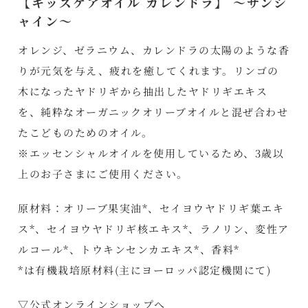
【キッズケアオイル カレンドラ】 ～サンシ
ャイン～
オレンジ、ゼラニウム、カレンドラの太陽のような香
りが元気を与え、疲れを癒してくれます。リンゴの
木になったヤドリギから抽出したヤドリギエキス
を、純粋なオーガニックオリーブオイルと混ぜ合わせ
たこどものためのオイル。
※エッセンシャルオイルを使用しているため、3歳以
上のお子さまにご使用ください。
原材料：オリーブ果実油*、セイヨウヤドリギ葉エキ
ス*、セイヨウヤドリギ核エキス*、ラノリン、変性ア
ルコール*、トウキンセンカエキス*、香料*
*は有機栽培原材料(主にヨーロッパ認定機関にて)
▽公式オンラインショップへ