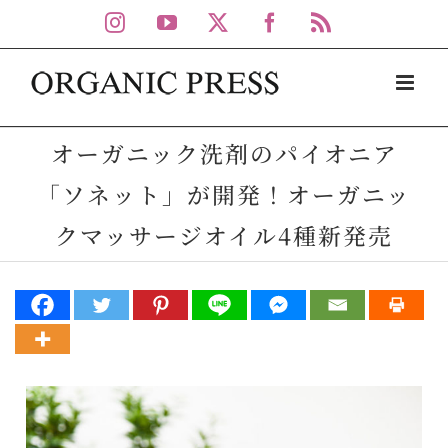
Skip
Instagram
YouTube
X
Facebook
Rss
to
content
オーガニック洗剤のパイオニア
「ソネット」が開発！オーガニッ
クマッサージオイル4種新発売