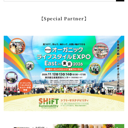
索
…
【Special Partner】