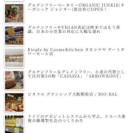
グルテンフリーベーカリーORGANIC JUNKIE(オ
ーガニック ジャンキー)恵比寿にOPEN！
グルテンフリーやVEGAN表記は欧米ではもう常
識。日本の小売業の対応に大幅な遅れ
Biople by CosmeKitchen タカシマヤ ゲートタ
ワーモール店
グルテンフリー＆グレインフリー。小麦の代替とし
て注目第3の粉「CASSAVA」「ARROWROOT」
ビオラル グランシップ大船駅前店 / BIO-RAL
ドイツのデポジットシステムから学ぶ、リユース重
視の循環型社会のつくりかた