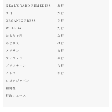
NEAL'S YARD REMEDIES
あ行
OFJ
か行
ORGANIC PRESS
さ行
WELEDA
た行
おもちゃ箱
な行
みどりえ
は行
アリサン
ま行
ファファラ
や行
プリスティン
ら行
ミトク
わ行
ロゴナジャパン
創健社
行政ニュース