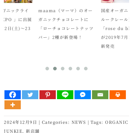
ーガニックライ
maama（マーマ）のオー
国産オーガニッ
XPO 」に出展
ガニックチョコレートに
ルークレール
月22日(土)～23
「ローチョコレートナッツ
「rose du ble
バー」2種が新登場！
が2019年7月1
新発売
2024年12月9日
|
Categories:
NEWS
|
Tags:
ORGANIC
JUNKIE
,
新店舗