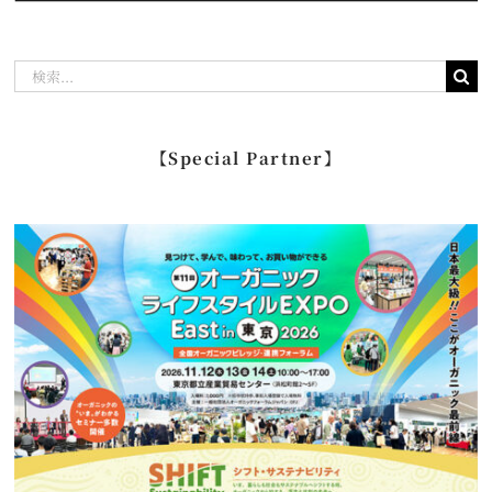
検
索
…
【Special Partner】