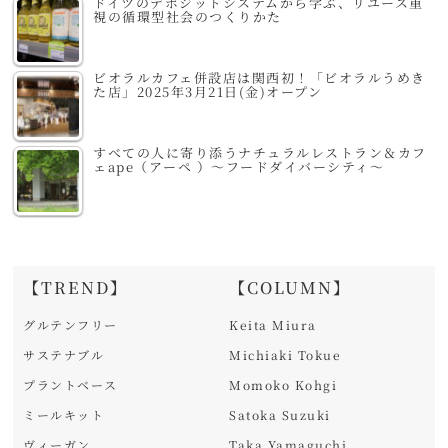
ドイツのデポジットシステムから学ぶ、リユース重
視の循環型社会のつくりかた
ビオラルカフェ併設店は関西初！「ビオラルうめき
た店」2025年3月21日(金)オープン
すべての人に寄り添うナチュラルレストラン＆カフ
ェape（アーペ ）～フードダイバーシティ～
【TREND】
【COLUMN】
グルテンフリー
Keita Miura
サステナブル
Michiaki Tokue
プラントベース
Momoko Kohgi
ミールキット
Satoka Suzuki
ヴィーガン
Taka Yamaguchi