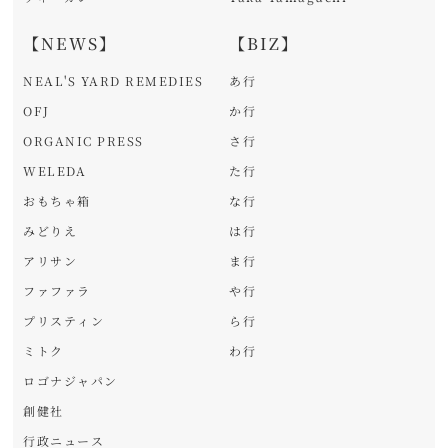
【NEWS】
【BIZ】
NEAL'S YARD REMEDIES
あ行
OFJ
か行
ORGANIC PRESS
さ行
WELEDA
た行
おもちゃ箱
な行
みどりえ
は行
アリサン
ま行
ファファラ
や行
プリスティン
ら行
ミトク
わ行
ロゴナジャパン
創健社
行政ニュース