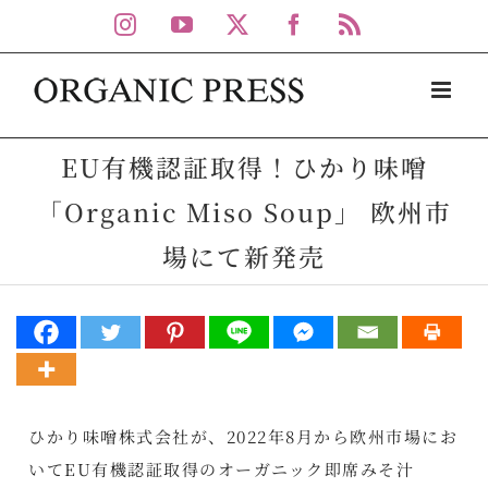
Skip
Instagram
YouTube
X
Facebook
Rss
to
content
EU有機認証取得！ひかり味噌
「Organic Miso Soup」 欧州市
場にて新発売
ひかり味噌株式会社が、2022年8月から欧州市場にお
いてEU有機認証取得のオーガニック即席みそ汁