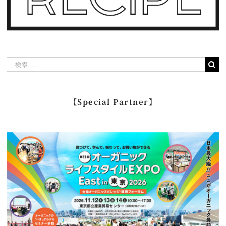
検
索
…
【Special Partner】