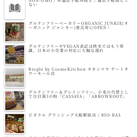
NON-GMO / 非遺伝子組み換え / 遺伝子組換えで
ない
グルテンフリーベーカリーORGANIC JUNKIE(オ
ーガニック ジャンキー)恵比寿にOPEN！
グルテンフリーやVEGAN表記は欧米ではもう常
識。日本の小売業の対応に大幅な遅れ
Biople by CosmeKitchen タカシマヤ ゲートタ
ワーモール店
グルテンフリー＆グレインフリー。小麦の代替とし
て注目第3の粉「CASSAVA」「ARROWROOT」
ビオラル グランシップ大船駅前店 / BIO-RAL