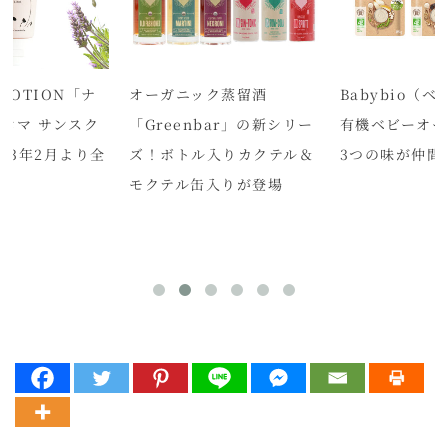
 POTION「ナ
オーガニック蒸留酒
Babybio（
アロマ サンスク
「Greenbar」の新シリー
有機ベビーオー
23年2月より全
ズ！ボトル入りカクテル＆
3つの味が仲間
モクテル缶入りが登場