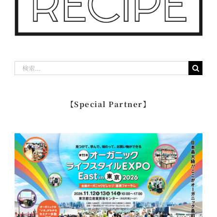
検
索
…
【Special Partner】