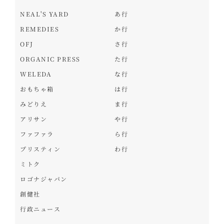
NEAL'S YARD
あ行
REMEDIES
か行
OFJ
さ行
ORGANIC PRESS
た行
WELEDA
な行
おもちゃ箱
は行
みどりえ
ま行
アリサン
や行
ファファラ
ら行
プリスティン
わ行
ミトク
ロゴナジャパン
創健社
行政ニュース