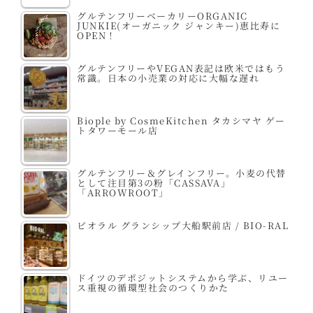
グルテンフリーベーカリーORGANIC
JUNKIE(オーガニック ジャンキー)恵比寿に
OPEN！
グルテンフリーやVEGAN表記は欧米ではもう
常識。日本の小売業の対応に大幅な遅れ
Biople by CosmeKitchen タカシマヤ ゲー
トタワーモール店
グルテンフリー＆グレインフリー。小麦の代替
として注目第3の粉「CASSAVA」
「ARROWROOT」
ビオラル グランシップ大船駅前店 / BIO-RAL
ドイツのデポジットシステムから学ぶ、リユー
ス重視の循環型社会のつくりかた