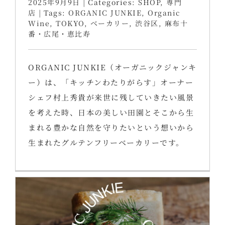
2025年9月9日
|
Categories:
SHOP
,
専門
店
|
Tags:
ORGANIC JUNKIE
,
Organic
Wine
,
TOKYO
,
ベーカリー
,
渋谷区
,
麻布十
番・広尾・恵比寿
ORGANIC JUNKIE（オーガニックジャンキ
ー）は、「キッチンわたりがらす」オーナー
シェフ村上秀貴が来世に残していきたい風景
を考えた時、日本の美しい田園とそこから生
まれる豊かな自然を守りたいという想いから
生まれたグルテンフリーベーカリーです。