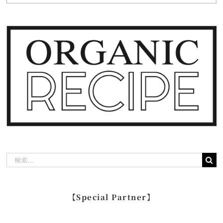
検
索
…
【Special Partner】