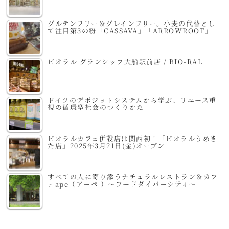
グルテンフリー＆グレインフリー。小麦の代替とし
て注目第3の粉「CASSAVA」「ARROWROOT」
ビオラル グランシップ大船駅前店 / BIO-RAL
ドイツのデポジットシステムから学ぶ、リユース重
視の循環型社会のつくりかた
ビオラルカフェ併設店は関西初！「ビオラルうめき
た店」2025年3月21日(金)オープン
すべての人に寄り添うナチュラルレストラン＆カフ
ェape（アーペ ）～フードダイバーシティ～