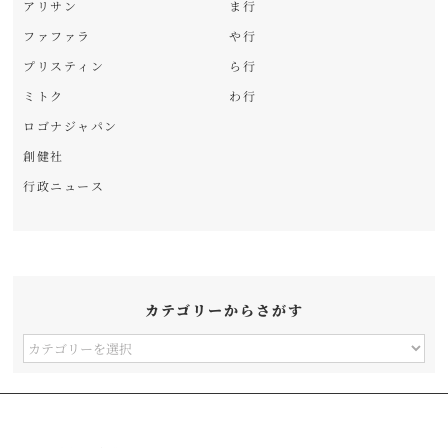
アリサン
ま行
ファファラ
や行
プリスティン
ら行
ミトク
わ行
ロゴナジャパン
創健社
行政ニュース
カテゴリーからさがす
カ
テ
ゴ
リ