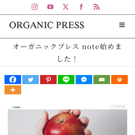
Skip
Instagram
YouTube
X
Facebook
Rss
to
content
オーガニックプレス note始めま
した！