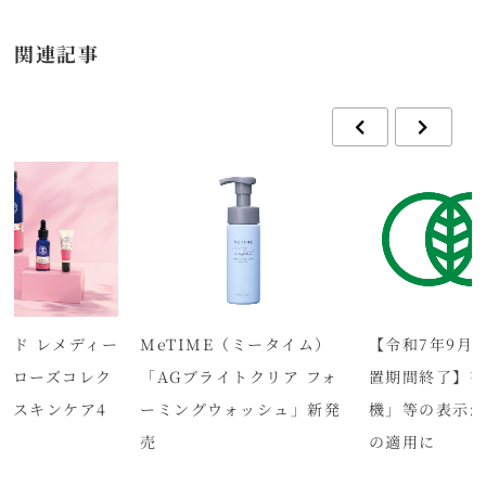
関連記事
ード レメディー
MeTIME（ミータイム）
【令和7年9月
ドローズコレク
「AGブライトクリア フォ
置期間終了】
らスキンケア4
ーミングウォッシュ」新発
機」等の表示が
売
の適用に