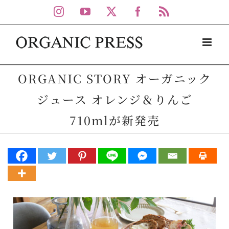
Skip
Instagram
YouTube
X
Facebook
Rss
to
content
ORGANIC STORY オーガニック
ジュース オレンジ＆りんご
710mlが新発売