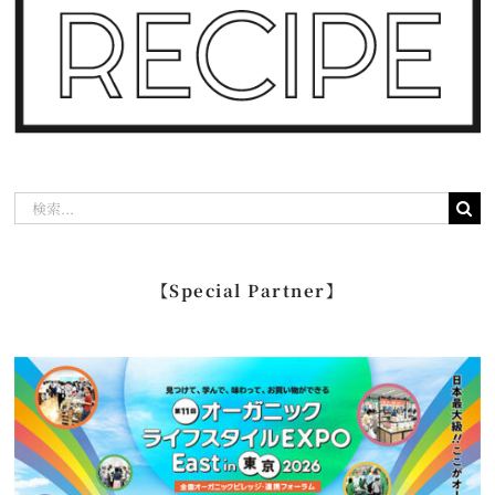
検
索
…
【Special Partner】