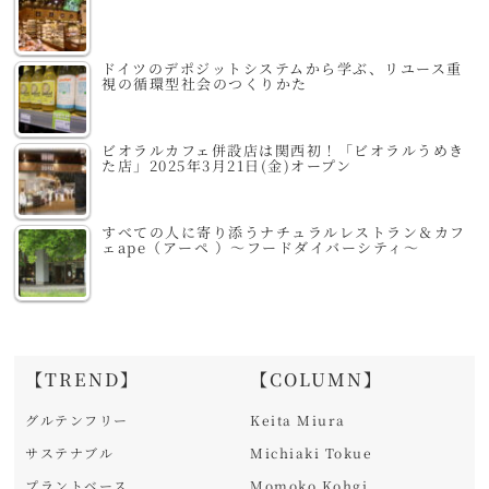
ドイツのデポジットシステムから学ぶ、リユース重
視の循環型社会のつくりかた
ビオラルカフェ併設店は関西初！「ビオラルうめき
た店」2025年3月21日(金)オープン
すべての人に寄り添うナチュラルレストラン＆カフ
ェape（アーペ ）～フードダイバーシティ～
【TREND】
【COLUMN】
グルテンフリー
Keita Miura
サステナブル
Michiaki Tokue
プラントベース
Momoko Kohgi