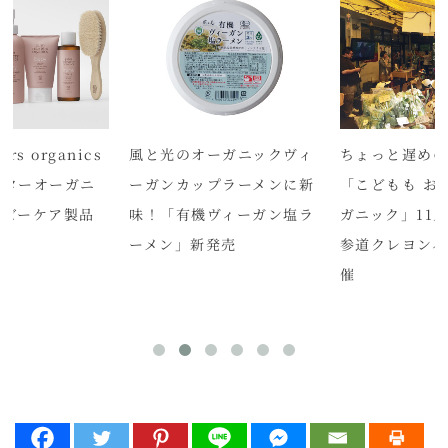
ers organics
風と光のオーガニックヴィ
ちょっと遅め
スターオーガニ
ーガンカップラーメンに新
「こどもも お
ベビーケア製品
味！「有機ヴィーガン塩ラ
ガニック」11月
ーメン」新発売
参道クレヨンハ
催