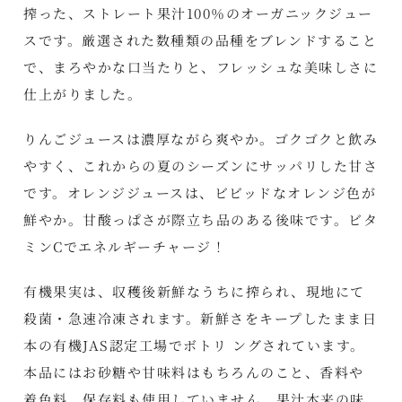
搾った、ストレート果汁100％のオーガニックジュー
スです。厳選された数種類の品種をブレンドすること
で、まろやかな口当たりと、フレッシュな美味しさに
仕上がりました。
りんごジュースは濃厚ながら爽やか。ゴクゴクと飲み
やすく、これからの夏のシーズンにサッパリした甘さ
です。オレンジジュースは、ビビッドなオレンジ色が
鮮やか。甘酸っぱさが際立ち品のある後味です。ビタ
ミンCでエネルギーチャージ！
有機果実は、収穫後新鮮なうちに搾られ、現地にて
殺菌・急速冷凍されます。新鮮さをキープしたまま日
本の有機JAS認定工場でボトリ ングされています。
本品にはお砂糖や甘味料はもちろんのこと、香料や
着色料、保存料も使用していません。果汁本来の味