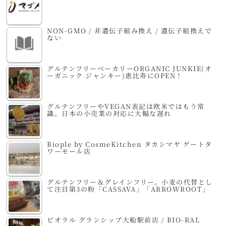
NON-GMO / 非遺伝子組み換え / 遺伝子組換えで
ない
グルテンフリーベーカリーORGANIC JUNKIE(オ
ーガニック ジャンキー)恵比寿にOPEN！
グルテンフリーやVEGAN表記は欧米ではもう常
識。日本の小売業の対応に大幅な遅れ
Biople by CosmeKitchen タカシマヤ ゲートタ
ワーモール店
グルテンフリー＆グレインフリー。小麦の代替とし
て注目第3の粉「CASSAVA」「ARROWROOT」
ビオラル グランシップ大船駅前店 / BIO-RAL