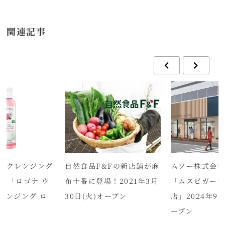
関連記事
！クレンジング
自然食品F&Fの新店舗が麻
ムソー株式会
n1「ロゴナ ウ
布十番に登場！2021年3月
「ムスビガー
レンジング ロ
30日(火)オープン
店」2024年9月
売
ープン