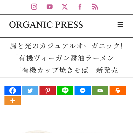
Skip
Instagram
YouTube
X
Facebook
Rss
to
content
風と光のカジュアルオーガニック!
「有機ヴィーガン醤油ラーメン」
「有機カップ焼きそば」新発売