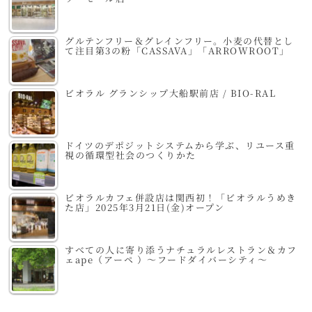
グルテンフリー＆グレインフリー。小麦の代替とし
て注目第3の粉「CASSAVA」「ARROWROOT」
ビオラル グランシップ大船駅前店 / BIO-RAL
ドイツのデポジットシステムから学ぶ、リユース重
視の循環型社会のつくりかた
ビオラルカフェ併設店は関西初！「ビオラルうめき
た店」2025年3月21日(金)オープン
すべての人に寄り添うナチュラルレストラン＆カフ
ェape（アーペ ）～フードダイバーシティ～