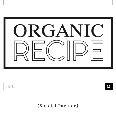
検
索
…
【Special Partner】