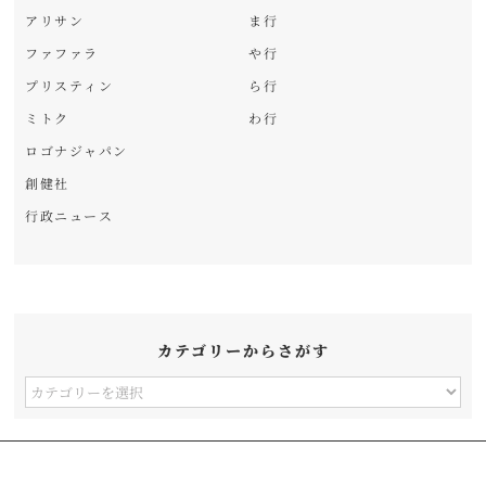
アリサン
ま行
ファファラ
や行
プリスティン
ら行
ミトク
わ行
ロゴナジャパン
創健社
行政ニュース
カテゴリーからさがす
カ
テ
ゴ
リ