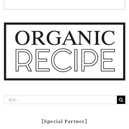
検
索
…
【Special Partner】