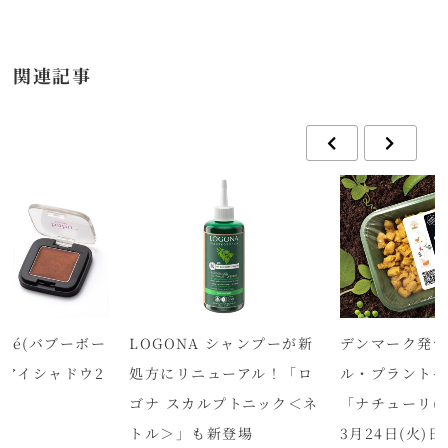
関連記事
auté(バブーボー
LOGONA シャンプーが新
デンマーク発サ
ムアイシャドウ2
処方にリニューアル！「ロ
ル・プラントベ
ゴナ スカルプトニック＜ネ
「ナチューリ(Na
トル＞」も新登場
3月24日(火)