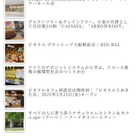
ワーモール店
グルテンフリー＆グレインフリー。小麦の代替とし
て注目第3の粉「CASSAVA」「ARROWROOT」
ビオラル グランシップ大船駅前店 / BIO-RAL
ドイツのデポジットシステムから学ぶ、リユース重
視の循環型社会のつくりかた
ビオラルカフェ併設店は関西初！「ビオラルうめき
た店」2025年3月21日(金)オープン
すべての人に寄り添うナチュラルレストラン＆カフ
ェape（アーペ ）～フードダイバーシティ～