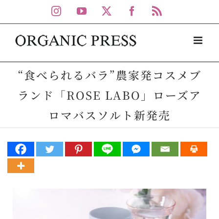
Skip
Instagram
YouTube
X
Facebook
Rss
to
content
“食べられるバラ”農家発コスメブ
ランド「ROSE LABO」ローズア
ロマバスソルト新発売