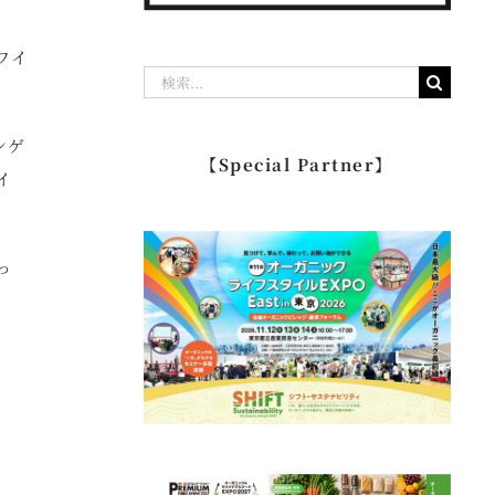
ワイ
検
索
…
ンゲ
【Special Partner】
イ
っ