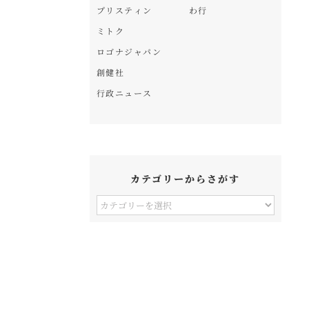
プリスティン
わ行
ミトク
ロゴナジャパン
創健社
行政ニュース
カテゴリーからさがす
カ
テ
ゴ
リ
ー
か