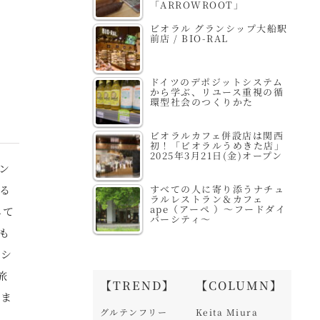
「ARROWROOT」
ビオラル グランシップ大船駅
前店 / BIO-RAL
ドイツのデポジットシステム
から学ぶ、リユース重視の循
環型社会のつくりかた
ビオラルカフェ併設店は関西
初！「ビオラルうめきた店」
2025年3月21日(金)オープン
ン
すべての人に寄り添うナチュ
る
ラルレストラン＆カフェ
ape（アーペ ）～フードダイ
して
バーシティ～
も
、シ
旅
【TREND】
【COLUMN】
いま
グルテンフリー
Keita Miura