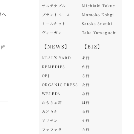
サステナブル
Michiaki Tokue
様へ
プラントベース
Momoko Kohgi
ミールキット
Satoka Suzuki
ヴィーガン
Taka Yamaguchi
【NEWS】
【BIZ】
 哲
NEAL'S YARD
あ行
REMEDIES
か行
OFJ
さ行
ORGANIC PRESS
た行
WELEDA
な行
おもちゃ箱
は行
みどりえ
ま行
アリサン
や行
ファファラ
ら行