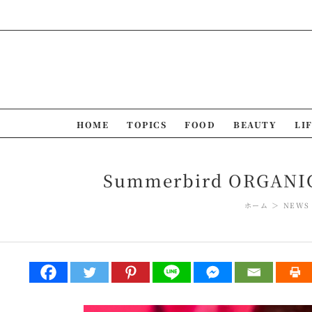
Skip
to
content
HOME
TOPICS
FOOD
BEAUTY
LI
Summerbird ORG
ホーム
NEWS