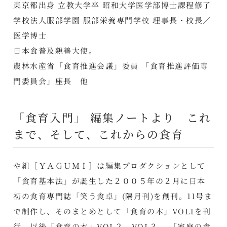
東京都出身 立教大学卒 昭和大学医学部博士課程修了
学校法人服部学園 服部栄養専門学校 理事長・校長／
医学博士
日本食普及親善大使。
農林水産省「食育推進会議」委員 「食育推進評価専
門委員会」座長 他
「食育入門」 編集ノートより これ
まで、そして、これからの食育
や組［ＹＡＧＵＭＩ］は編集プロダクションとして
「食育基本法」が誕生した２００５年の２月に日本
初の食育専門誌「笑う食卓」(隔月刊)を創刊。11号ま
で制作し、そのまとめとして「食育の本」VOL1を刊
行。以後「食育の本」VOL２、VOL３、 「家庭の食