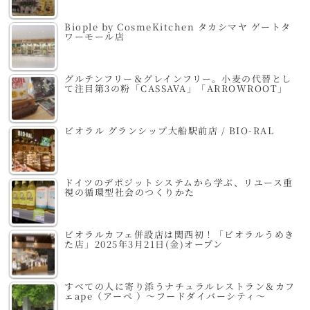
Biople by CosmeKitchen タカシマヤ ゲートタ
ワーモール店
グルテンフリー＆グレインフリー。小麦の代替とし
て注目第3の粉「CASSAVA」「ARROWROOT」
ビオラル グランシップ大船駅前店 / BIO-RAL
ドイツのデポジットシステムから学ぶ、リユース重
視の循環型社会のつくりかた
ビオラルカフェ併設店は関西初！「ビオラルうめき
た店」2025年3月21日(金)オープン
すべての人に寄り添うナチュラルレストラン＆カフ
ェape（アーペ ）～フードダイバーシティ～