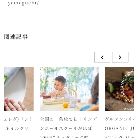
yamaguchi/
関連記事
(ヴェレダ)「シト
全国の一条校で初！リンデ
グルテンフリー
ド＆ネイルクリ
ンホールスクールがほぼ
ORGANIC JU
売
100％“オーガニック給
ガニック ジャ