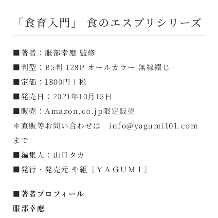
「食育入門」 食のエスプリシリーズ
■著者：服部幸應 監修
■判型：B5判 128P オールカラー 無線綴じ
■定価：1800円＋税
■発売日：2021年10月15日
■販売：
Amazon.co.jp限定販売
＊直販等お問い合わせは info@yagumi101.com
まで
■編集人：山口タカ
■発行・発売元 や組［ＹＡＧＵＭＩ］
■著者プロフィール
服部幸應