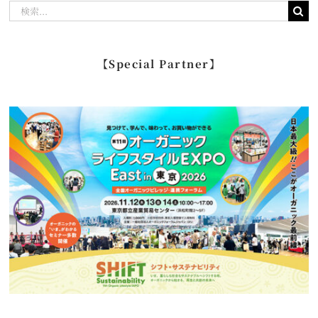
検
索
…
【Special Partner】