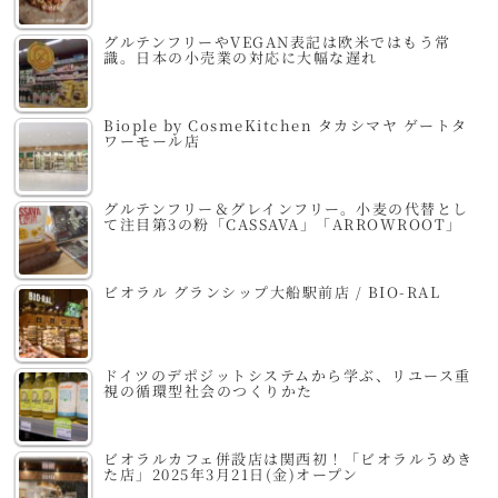
グルテンフリーやVEGAN表記は欧米ではもう常
識。日本の小売業の対応に大幅な遅れ
Biople by CosmeKitchen タカシマヤ ゲートタ
ワーモール店
グルテンフリー＆グレインフリー。小麦の代替とし
て注目第3の粉「CASSAVA」「ARROWROOT」
ビオラル グランシップ大船駅前店 / BIO-RAL
ドイツのデポジットシステムから学ぶ、リユース重
視の循環型社会のつくりかた
ビオラルカフェ併設店は関西初！「ビオラルうめき
た店」2025年3月21日(金)オープン