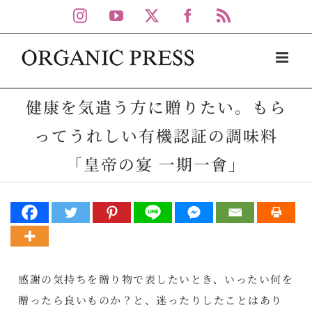
Skip
Instagram
YouTube
X
Facebook
Rss
to
content
健康を気遣う方に贈りたい。もら
ってうれしい有機認証の調味料
「皇帝の宴 一期一會」
感謝の気持ちを贈り物で表したいとき、いったい何を
贈ったら良いものか？と、迷ったりしたことはあり