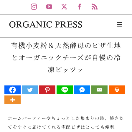
Skip
Instagram
YouTube
X
Facebook
Rss
to
content
有機小麦粉＆天然酵母のピザ生地
とオーガニックチーズが自慢の冷
凍ピッツァ
ホームパーティーやちょっとした集まりの時、焼きた
てをすぐに届けてくれる宅配ピザはとっても便利。