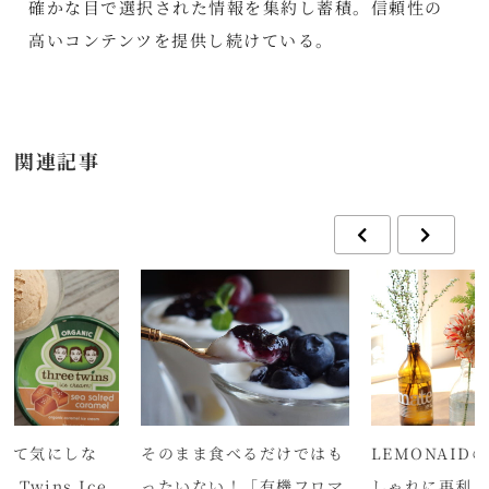
確かな目で選択された情報を集約し蓄積。信頼性の
高いコンテンツを提供し続けている。
関連記事
んて気にしな
そのまま食べるだけではも
LEMONAID
 Twins Ice
ったいない！「有機フロマ
しゃれに再利用