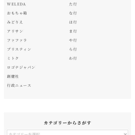
WELEDA
た行
おもちゃ箱
な行
みどりえ
は行
アリサン
ま行
ファファラ
や行
プリスティン
ら行
ミトク
わ行
ロゴナジャパン
創健社
行政ニュース
カテゴリーからさがす
カ