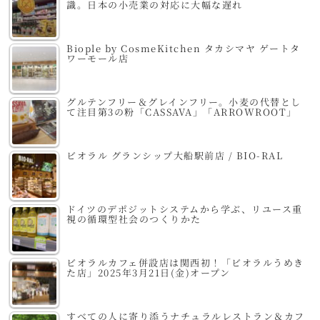
識。日本の小売業の対応に大幅な遅れ
Biople by CosmeKitchen タカシマヤ ゲートタ
ワーモール店
グルテンフリー＆グレインフリー。小麦の代替とし
て注目第3の粉「CASSAVA」「ARROWROOT」
ビオラル グランシップ大船駅前店 / BIO-RAL
ドイツのデポジットシステムから学ぶ、リユース重
視の循環型社会のつくりかた
ビオラルカフェ併設店は関西初！「ビオラルうめき
た店」2025年3月21日(金)オープン
すべての人に寄り添うナチュラルレストラン＆カフ