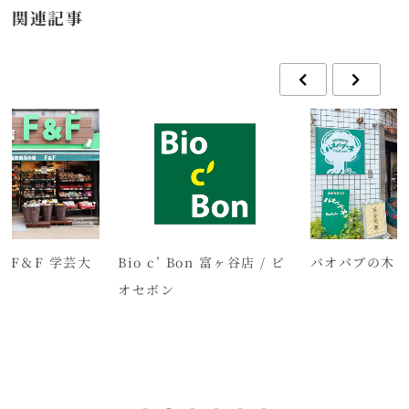
関連記事
店F＆F 学芸大
Bio c’ Bon 富ヶ谷店 / ビ
バオバブの木
オセボン