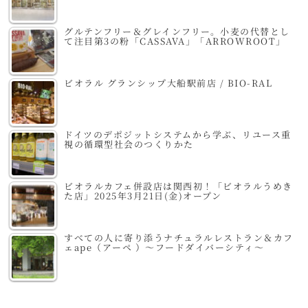
グルテンフリー＆グレインフリー。小麦の代替とし
て注目第3の粉「CASSAVA」「ARROWROOT」
ビオラル グランシップ大船駅前店 / BIO-RAL
ドイツのデポジットシステムから学ぶ、リユース重
視の循環型社会のつくりかた
ビオラルカフェ併設店は関西初！「ビオラルうめき
た店」2025年3月21日(金)オープン
すべての人に寄り添うナチュラルレストラン＆カフ
ェape（アーペ ）～フードダイバーシティ～