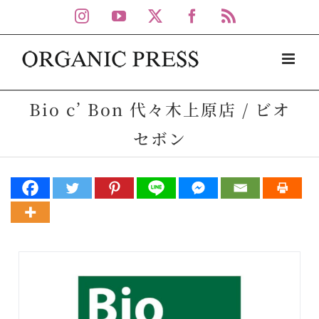
Skip
Instagram
YouTube
X
Facebook
Rss
to
content
Bio c’ Bon 代々木上原店 / ビオ
セボン