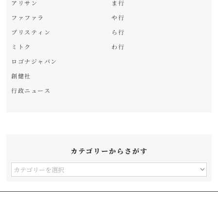
アリサン
ま行
ファファラ
や行
プリスティン
ら行
ミトク
わ行
ロゴナジャパン
創健社
行政ニュース
カテゴリーからさがす
カ
テ
ゴ
リ