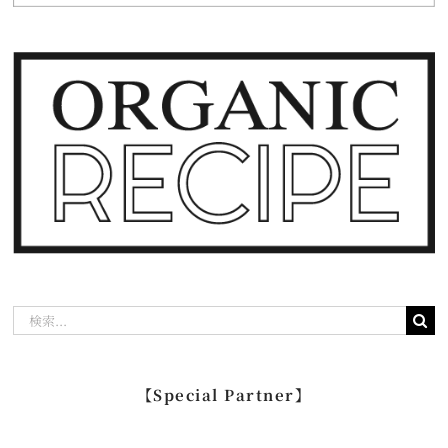
検
索
…
【Special Partner】