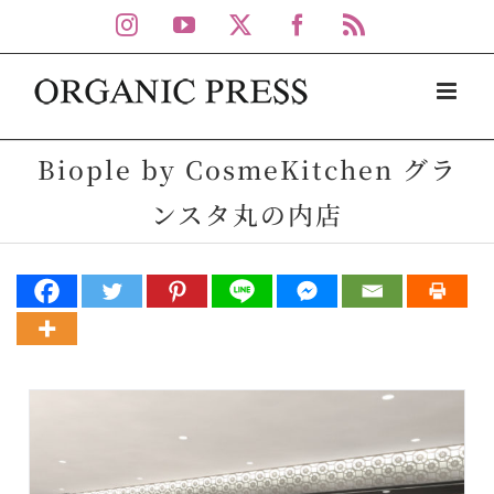
Skip
Instagram
YouTube
X
Facebook
Rss
to
content
Biople by CosmeKitchen グラ
ンスタ丸の内店