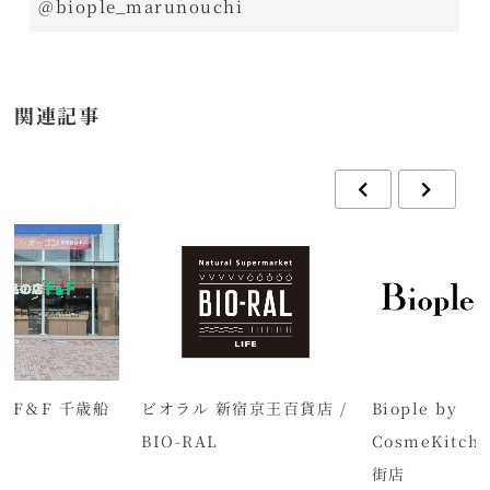
@biople_marunouchi
関連記事
店F＆F 千歳船
ビオラル 新宿京王百貨店 /
Biople by
BIO-RAL
CosmeKitc
街店