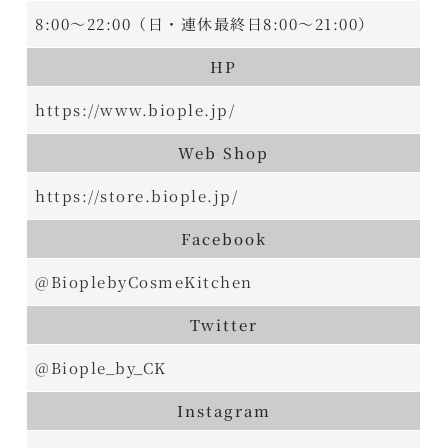
8:00～22:00（日・連休最終日8:00～21:00）
HP
https://www.biople.jp/
Web Shop
https://store.biople.jp/
Facebook
@BioplebyCosmeKitchen
Twitter
@Biople_by_CK
Instagram