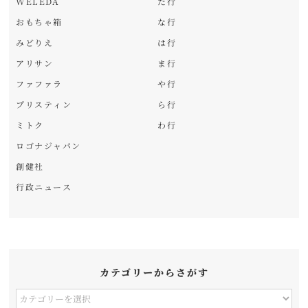
WELEDA
た行
おもちゃ箱
な行
みどりえ
は行
アリサン
ま行
ファファラ
や行
プリスティン
ら行
ミトク
わ行
ロゴナジャパン
創健社
行政ニュース
カテゴリーからさがす
カ