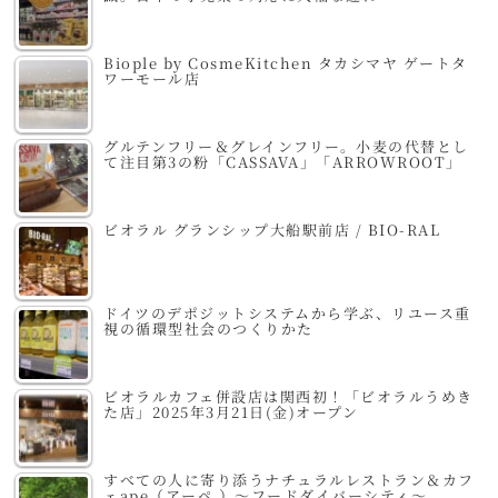
Biople by CosmeKitchen タカシマヤ ゲートタ
ワーモール店
グルテンフリー＆グレインフリー。小麦の代替とし
て注目第3の粉「CASSAVA」「ARROWROOT」
ビオラル グランシップ大船駅前店 / BIO-RAL
ドイツのデポジットシステムから学ぶ、リユース重
視の循環型社会のつくりかた
ビオラルカフェ併設店は関西初！「ビオラルうめき
た店」2025年3月21日(金)オープン
すべての人に寄り添うナチュラルレストラン＆カフ
ェape（アーペ ）～フードダイバーシティ～