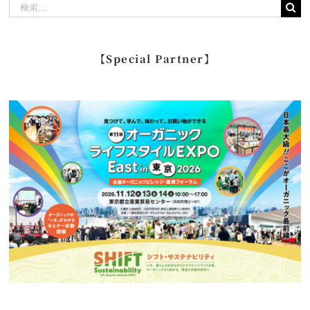
検
索
…
【Special Partner】