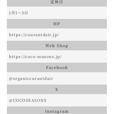
定休日
1月1～3日
HP
https://courantdair.jp/
Web Shop
https://coco-seasons.jp/
Facebook
@organiccurantdair
X
@COCOSEASONS
Instagram