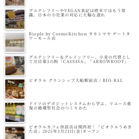
グルテンフリーやVEGAN表記は欧米ではもう常
識。日本の小売業の対応に大幅な遅れ
Biople by CosmeKitchen タカシマヤ ゲートタ
ワーモール店
グルテンフリー＆グレインフリー。小麦の代替とし
て注目第3の粉「CASSAVA」「ARROWROOT」
ビオラル グランシップ大船駅前店 / BIO-RAL
ドイツのデポジットシステムから学ぶ、リユース重
視の循環型社会のつくりかた
ビオラルカフェ併設店は関西初！「ビオラルうめき
た店」2025年3月21日(金)オープン