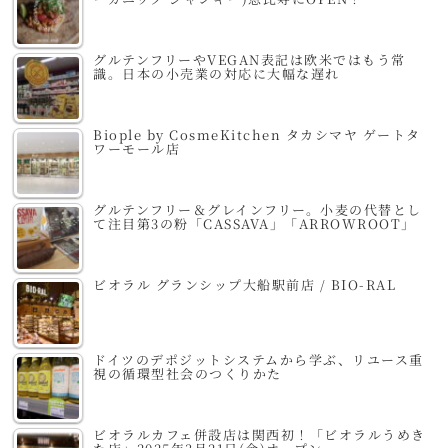
グルテンフリーやVEGAN表記は欧米ではもう常
識。日本の小売業の対応に大幅な遅れ
Biople by CosmeKitchen タカシマヤ ゲートタ
ワーモール店
グルテンフリー＆グレインフリー。小麦の代替とし
て注目第3の粉「CASSAVA」「ARROWROOT」
ビオラル グランシップ大船駅前店 / BIO-RAL
ドイツのデポジットシステムから学ぶ、リユース重
視の循環型社会のつくりかた
ビオラルカフェ併設店は関西初！「ビオラルうめき