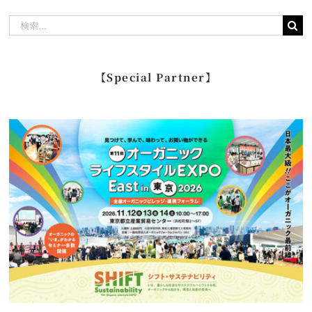
検
索
…
【Special Partner】