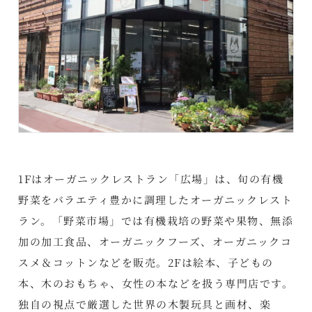
1Fはオーガニックレストラン「広場」は、旬の有機
野菜をバラエティ豊かに調理したオーガニックレスト
ラン。「野菜市場」では有機栽培の野菜や果物、無添
加の加工食品、オーガニックフーズ、オーガニックコ
スメ＆コットンなどを販売。2Fは絵本、子どもの
本、木のおもちゃ、女性の本などを扱う専門店です。
独自の視点で厳選した世界の木製玩具と画材、楽