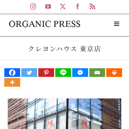
Skip
Instagram
YouTube
X
Facebook
Rss
to
content
クレヨンハウス 東京店