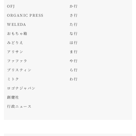
OFJ
か行
ORGANIC PRESS
さ行
WELEDA
た行
おもちゃ箱
な行
みどりえ
は行
アリサン
ま行
ファファラ
や行
プリスティン
ら行
ミトク
わ行
ロゴナジャパン
創健社
行政ニュース