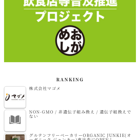
RANKING
株式会社マゴメ
NON-GMO / 非遺伝子組み換え / 遺伝子組換えで
ない
グルテンフリーベーカリーORGANIC JUNKIE(オ
ーガニック ジャンキー)恵比寿にOPEN！