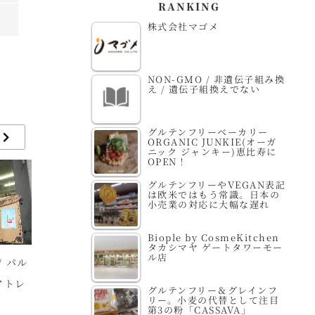
RANKING
株式会社マゴメ
NON-GMO / 非遺伝子組み換
え / 遺伝子組換えでない
グルテンフリーベーカリー
ORGANIC JUNKIE(オーガ
ニック ジャンキー)恵比寿に
OPEN！
グルテンフリーやVEGAN表記
は欧米ではもう常識。日本の
小売業の対応に大幅な遅れ
Biople by CosmeKitchen
タカシマヤ ゲートタワーモー
ル店
/ パル
自然食品F＆F 横浜ジ
Bio c’ Bon GINZA
ビ
アトレ
ョイナス店
SIX店 / ビオセボン
B
グルテンフリー＆グレインフ
リー。小麦の代替として注目
第3の粉「CASSAVA」