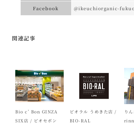
Facebook
@ikeuchiorganic-fuku
関連記事
浜ジ
Bio c’ Bon GINZA
ビオラル うめきた店 /
りん
SIX店 / ビオセボン
BIO-RAL
rin