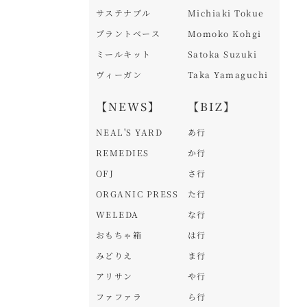
サステナブル
Michiaki Tokue
プラントベース
Momoko Kohgi
ミールキット
Satoka Suzuki
ヴィーガン
Taka Yamaguchi
【NEWS】
【BIZ】
NEAL'S YARD
あ行
REMEDIES
か行
OFJ
さ行
ORGANIC PRESS
た行
WELEDA
な行
おもちゃ箱
は行
みどりえ
ま行
アリサン
や行
ファファラ
ら行