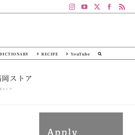
Instagram
YouTube
X
Facebo
Rs
DICTIONARY
RECIPE
YouTube
/ 福岡ストア
 福岡ストア