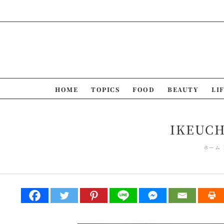
Skip
to
content
HOME
TOPICS
FOOD
BEAUTY
LI
IKEUCH
ホーム