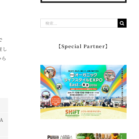
検
索
で
…
【Special Partner】
産し
から
A