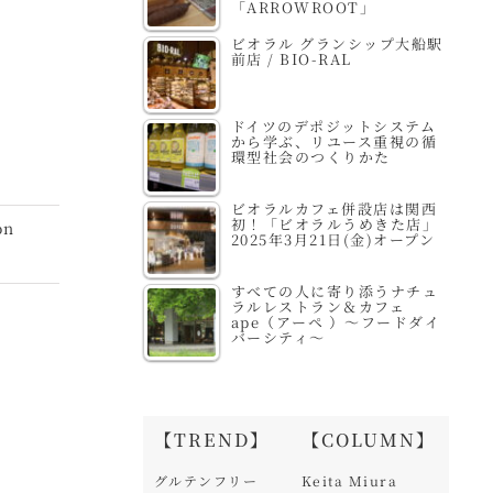
「ARROWROOT」
ビオラル グランシップ大船駅
前店 / BIO-RAL
ドイツのデポジットシステム
から学ぶ、リユース重視の循
環型社会のつくりかた
ビオラルカフェ併設店は関西
初！「ビオラルうめきた店」
on
2025年3月21日(金)オープン
すべての人に寄り添うナチュ
ラルレストラン＆カフェ
ape（アーペ ）～フードダイ
バーシティ～
【TREND】
【COLUMN】
グルテンフリー
Keita Miura