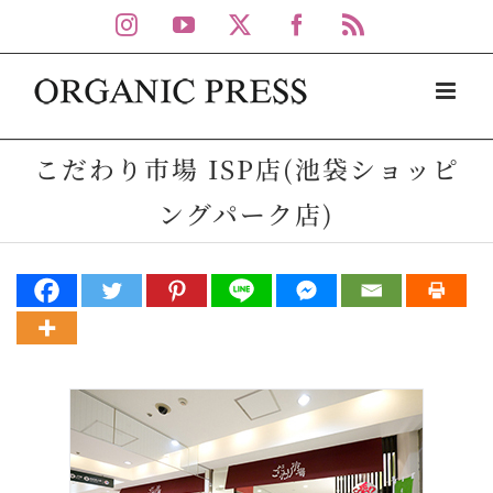
Skip
Instagram
YouTube
X
Facebook
Rss
to
content
こだわり市場 ISP店(池袋ショッピ
ングパーク店)