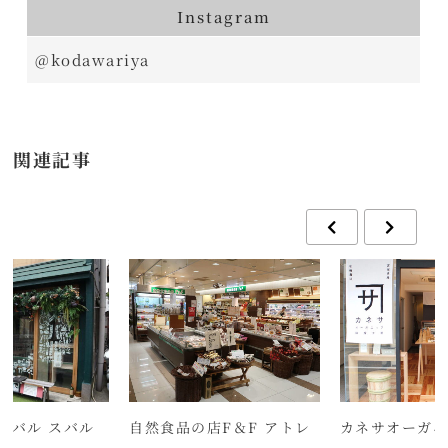
Instagram
@kodawariya
関連記事
バル スバル
自然食品の店F＆F アトレ
カネサオーガニ