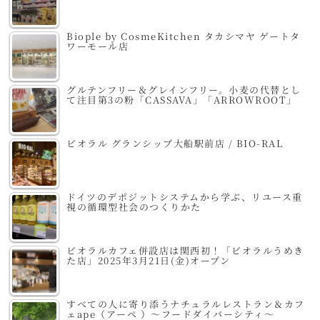
Biople by CosmeKitchen タカシマヤ ゲートタ
ワーモール店
グルテンフリー＆グレインフリー。小麦の代替とし
て注目第3の粉「CASSAVA」「ARROWROOT」
ビオラル グランシップ大船駅前店 / BIO-RAL
ドイツのデポジットシステムから学ぶ、リユース重
視の循環型社会のつくりかた
ビオラルカフェ併設店は関西初！「ビオラルうめき
た店」2025年3月21日(金)オープン
すべての人に寄り添うナチュラルレストラン＆カフ
ェape（アーペ ）～フードダイバーシティ～