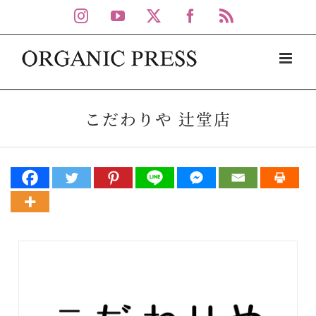
Skip
Instagram
YouTube
X
Facebook
Rss
to
content
こだわりや 辻堂店