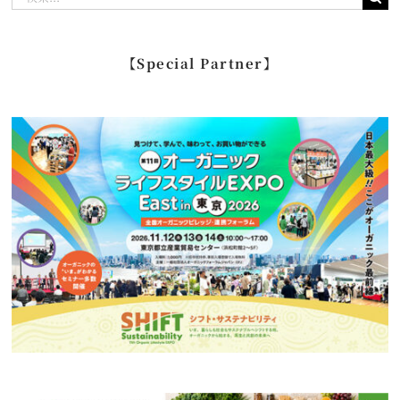
索
…
【Special Partner】