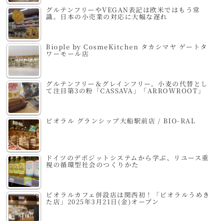
グルテンフリーやVEGAN表記は欧米ではもう常
識。日本の小売業の対応に大幅な遅れ
Biople by CosmeKitchen タカシマヤ ゲートタ
ワーモール店
グルテンフリー＆グレインフリー。小麦の代替とし
て注目第3の粉「CASSAVA」「ARROWROOT」
ビオラル グランシップ大船駅前店 / BIO-RAL
ドイツのデポジットシステムから学ぶ、リユース重
視の循環型社会のつくりかた
ビオラルカフェ併設店は関西初！「ビオラルうめき
た店」2025年3月21日(金)オープン