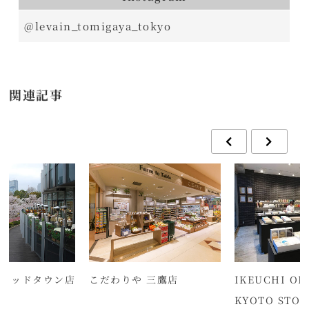
@levain_tomigaya_tokyo
関連記事
京ミッドタウン店
こだわりや 三鷹店
IKEUCHI OR
KYOTO STOR