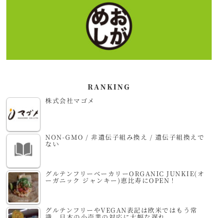
RANKING
株式会社マゴメ
NON-GMO / 非遺伝子組み換え / 遺伝子組換えで
ない
グルテンフリーベーカリーORGANIC JUNKIE(オ
ーガニック ジャンキー)恵比寿にOPEN！
グルテンフリーやVEGAN表記は欧米ではもう常
識。日本の小売業の対応に大幅な遅れ