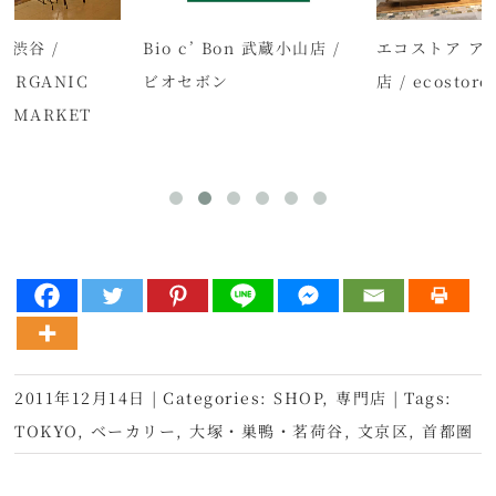
渋谷 /
Bio c’ Bon 武蔵小山店 /
エコストア ア
 ORGANIC
ビオセボン
店 / ecostore
N＆MARKET
2011年12月14日
|
Categories:
SHOP
,
専門店
|
Tags:
TOKYO
,
ベーカリー
,
大塚・巣鴨・茗荷谷
,
文京区
,
首都圏