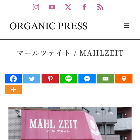
Skip
Instagram
YouTube
X
Facebook
Rss
to
content
マールツァイト / MAHLZEIT