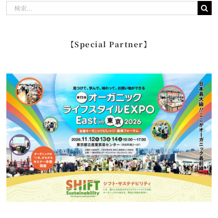
検
索
…
【Special Partner】