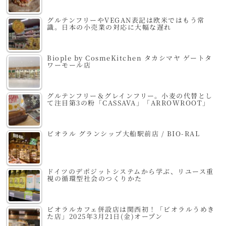
グルテンフリーやVEGAN表記は欧米ではもう常
識。日本の小売業の対応に大幅な遅れ
Biople by CosmeKitchen タカシマヤ ゲートタ
ワーモール店
グルテンフリー＆グレインフリー。小麦の代替とし
て注目第3の粉「CASSAVA」「ARROWROOT」
ビオラル グランシップ大船駅前店 / BIO-RAL
ドイツのデポジットシステムから学ぶ、リユース重
視の循環型社会のつくりかた
ビオラルカフェ併設店は関西初！「ビオラルうめき
た店」2025年3月21日(金)オープン