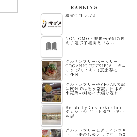
RANKING
株式会社マゴメ
NON-GMO / 非遺伝子組み換
え / 遺伝子組換えでない
グルテンフリーベーカリー
ORGANIC JUNKIE(オーガニ
ック ジャンキー)恵比寿に
OPEN！
グルテンフリーやVEGAN表記
は欧米ではもう常識。日本の
小売業の対応に大幅な遅れ
Biople by CosmeKitchen
タカシマヤ ゲートタワーモー
ル店
グルテンフリー＆グレインフリ
ー。小麦の代替として注目第3