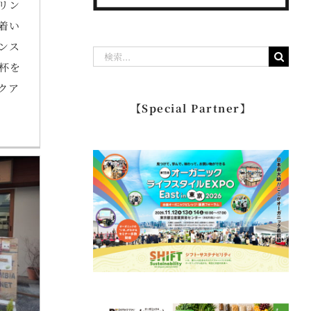
リン
着い
ンス
検
杯を
索
クア
…
【Special Partner】