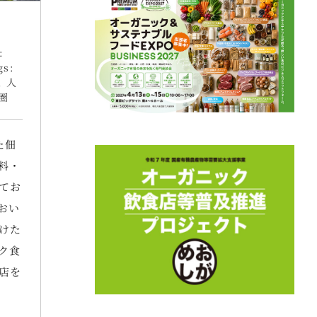
:
gs:
,
人
圏
た佃
料・
てお
おい
けた
ク食
店を