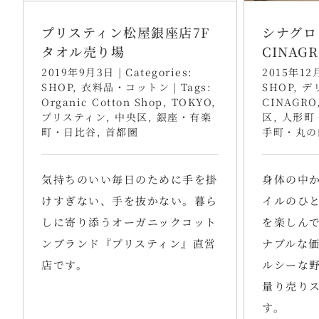
プリスティン松屋銀座店7F
シナグロ
タオル売り場
CINAG
2019年9月3日
|
Categories:
2015年12
SHOP
,
衣料品・コットン
|
Tags:
SHOP
,
デ
Organic Cotton Shop
,
TOKYO
,
CINAGRO
プリスティン
,
中央区
,
銀座・有楽
区
,
人形町
町・日比谷
,
首都圏
手町・丸の
気持ちのいい毎日のために手を掛
身体の中
けすぎない、手を抜かない。暮ら
イルのひ
しに寄り添うオーガニックコット
を楽しん
ンブランド『プリスティン』直営
ナブルな
店です。
ルシーな
量り売り
す。