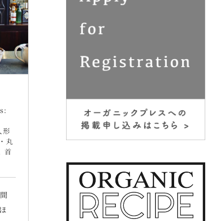
s:
人形
・丸
,
首
空間
ほ