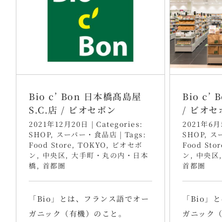
Bio c’ Bon 日本橋髙島屋
Bio c’ 
S.C.店 / ビオセボン
/ ビオセ
2021年12月20日
|
Categories:
2021年6月
SHOP
,
スーパー・食品店
|
Tags:
SHOP
,
ス
Food Store
,
TOKYO
,
ビオセボ
Food Stor
ン
,
中央区
,
大手町・丸の内・日本
ン
,
中央区
橋
,
首都圏
首都圏
「Bio」とは、フランス語でオー
「Bio」
ガニック（有機）のこと。
ガニック