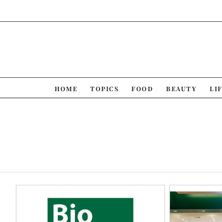
Skip
to
content
HOME
TOPICS
FOOD
BEAUTY
LI