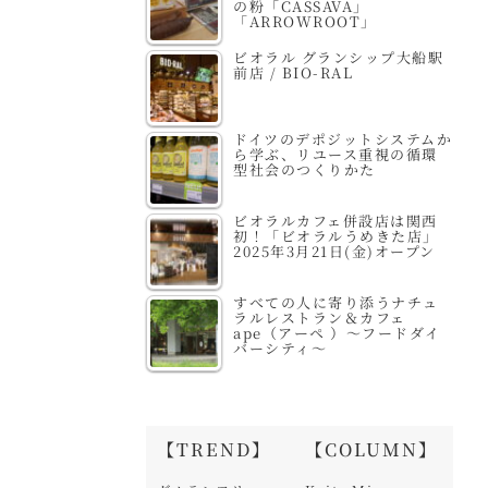
の粉「CASSAVA」
「ARROWROOT」
ビオラル グランシップ大船駅
前店 / BIO-RAL
ドイツのデポジットシステムか
ら学ぶ、リユース重視の循環
型社会のつくりかた
ビオラルカフェ併設店は関西
初！「ビオラルうめきた店」
2025年3月21日(金)オープン
すべての人に寄り添うナチュ
ラルレストラン＆カフェ
ape（アーペ ）～フードダイ
バーシティ～
【TREND】
【COLUMN】