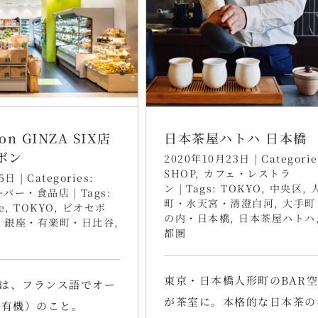
Bon GINZA SIX店
日本茶屋ハトハ 日本橋
ボン
2020年10月23日
|
Categorie
SHOP
,
カフェ・レストラ
5日
|
Categories:
ン
|
Tags:
TOKYO
,
中央区
,
ーパー・食品店
|
Tags:
町・水天宮・清澄白河
,
大手町
e
,
TOKYO
,
ビオセボ
の内・日本橋
,
日本茶屋ハトハ
,
銀座・有楽町・日比谷
,
都圏
東京・日本橋人形町のBAR
とは、フランス語でオー
が茶室に。本格的な日本茶の
（有機）のこと。