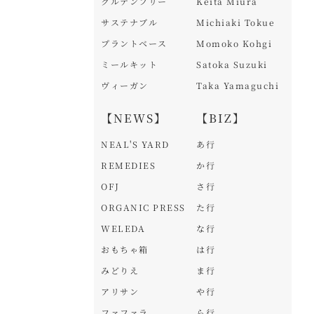
グルテンフリー
Keita Miura
サステナブル
Michiaki Tokue
プラントベース
Momoko Kohgi
ミールキット
Satoka Suzuki
ヴィーガン
Taka Yamaguchi
【NEWS】
【BIZ】
NEAL'S YARD
あ行
REMEDIES
か行
OFJ
さ行
ORGANIC PRESS
た行
WELEDA
な行
おもちゃ箱
は行
みどりえ
ま行
アリサン
や行
ファファラ
ら行