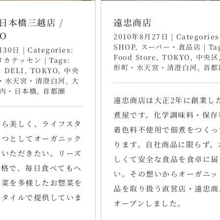
日本橋三越店 /
遠忠商店
RO
2010年8月27日
|
Categories
SHOP
,
スーパー・食品店
|
Ta
月30日
|
Categories:
Food Store
,
TOKYO
,
中央区
リカテッセン
|
Tags:
形町・水天宮・清澄白河
,
首都
,
DELI
,
TOKYO
,
中央
・水天宮・清澄白河
,
大
内・日本橋
,
首都圏
遠忠商店は大正2年に創業し
煮屋です。化学調味料・保存
から美しく、ライフスタ
着色料不使用で佃煮をつくっ
とつとしてオーガニック
ります。自社商品に限らず、
でいただきたい。リーズ
しくて安全な食品を食卓に届
価格で、毎日食べてもヘ
い。その想いからオーガニッ
野菜を多様したお惣菜を
品を取り扱う直営店・遠忠商
スタイルで提供していま
オープンしました。