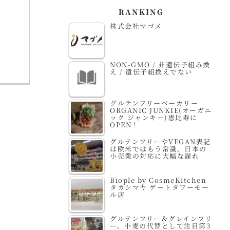
RANKING
株式会社マゴメ
NON-GMO / 非遺伝子組み換
え / 遺伝子組換えでない
グルテンフリーベーカリー
ORGANIC JUNKIE(オーガニ
ック ジャンキー)恵比寿に
OPEN！
グルテンフリーやVEGAN表記
は欧米ではもう常識。日本の
小売業の対応に大幅な遅れ
Biople by CosmeKitchen
タカシマヤ ゲートタワーモー
ル店
グルテンフリー＆グレインフリ
ー。小麦の代替として注目第3