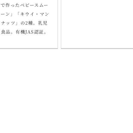
けで作ったベビースムー
ルーン」「キウイ・マン
コナッツ」の2種。乳児
食品。有機JAS認証。