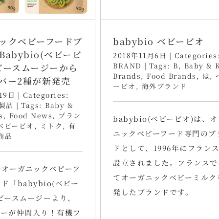
ックベビーフードブ
babybio ベビービオ
abybio(ベビービ
2018年11月6日
|
Categories
BRAND
|
Tags:
B
,
Baby & 
ビースムージーから
Brands
,
Food Brands
,
は
,
バー2種が新発売
ービオ
,
海外ブランド
19日
|
Categories:
製品
|
Tags:
Baby &
s
,
Food News
,
プラン
babybio(ベビービオ)は、
ベビービオ
,
ミトク
,
有
ニックベビーフード専門のブ
商品
ドとして、1996年にフラン
設立されました。フランスで
発オーガニックベビーフ
てオーガニックベビーミルク
ド「babybio(ベビー
発したブランドです。
ビースムージーより、
バーが仲間入り！有機フ