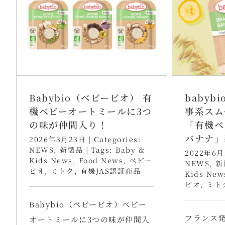
Babybio（ベビービオ） 有
babyb
機ベビーオートミールに3つ
事系スム
の味が仲間入り！
「有機ベ
バナナ」
2026年3月23日
|
Categories:
NEWS
,
新製品
|
Tags:
Baby &
2022年6月
Kids News
,
Food News
,
ベビー
NEWS
,
新
ビオ
,
ミトク
,
有機JAS認証商品
Kids New
ビオ
,
ミト
Babybio（ベビービオ）ベビー
フランス
オートミールに3つの味が仲間入