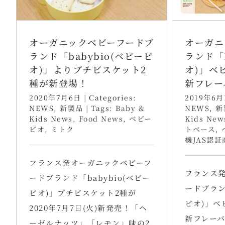
オーガニックベビーフードブ
オーガニ
ランド「babybio(ベビービ
ランド「B
オ)」よりプチビスケット2
オ)」ベ
種が新登場！
新フレー
2020年7月6日
|
Categories:
2019年6月
NEWS
,
新製品
|
Tags:
Baby &
NEWS
,
新
Kids News
,
Food News
,
ベビー
Kids New
ビオ
,
ミトク
トベース
,
機JAS認証
フランス発オーガニックベビーフ
フランス
ードブランド「babybio(ベビー
ードブラン
ビオ)」プチビスケット2種が
ビオ)」ベ
2020年7月7日(火)新発売！「ヘ
新フレー
ーゼルナッツ」「レモン」味の2