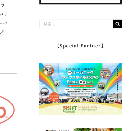
新フ
バナ
検
ーベ
索
プ
…
【Special Partner】