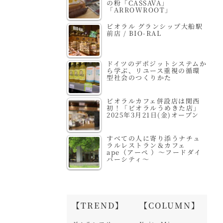
の粉「CASSAVA」
「ARROWROOT」
ビオラル グランシップ大船駅
前店 / BIO-RAL
ドイツのデポジットシステムか
ら学ぶ、リユース重視の循環
型社会のつくりかた
ビオラルカフェ併設店は関西
初！「ビオラルうめきた店」
2025年3月21日(金)オープン
すべての人に寄り添うナチュ
ラルレストラン＆カフェ
ape（アーペ ）～フードダイ
バーシティ～
【TREND】
【COLUMN】