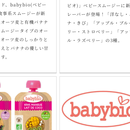
、babybio(ベビー
ビオ)」ベビースムージーに
食事系スムージーが新
レーバーが登場！「洋なし・
機オーツ麦と有機バナナ
ナ・きび」「アップル・ブル
スムージータイプのオー
リー・ストロベリー」「アッ
。オーツ麦のしっかりと
ル・ラズベリー」の3種。
応えとバナナの優しい甘
です。