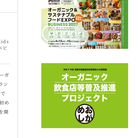
:
Kids
ベビ
オーガ
ラン
スで
初め
を開