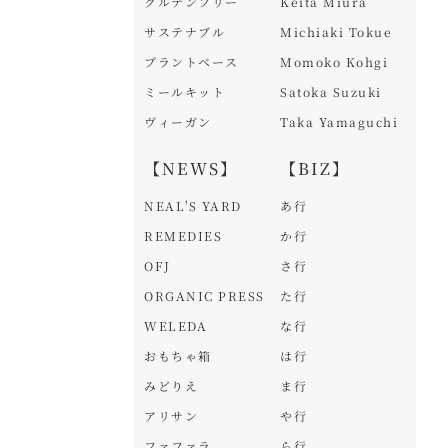
グルテンフリー
Keita Miura
サステナブル
Michiaki Tokue
プラントベース
Momoko Kohgi
ミールキット
Satoka Suzuki
ヴィーガン
Taka Yamaguchi
【NEWS】
【BIZ】
NEAL'S YARD
あ行
REMEDIES
か行
OFJ
さ行
ORGANIC PRESS
た行
WELEDA
な行
おもちゃ箱
は行
みどりえ
ま行
アリサン
や行
ファファラ
ら行