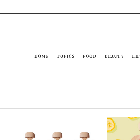
Skip
to
content
HOME
TOPICS
FOOD
BEAUTY
LI