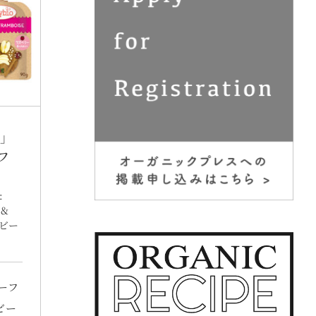
)」
フ
:
 &
ビー
ーフ
ビー