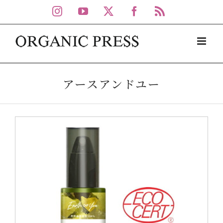
Skip
Instagram
YouTube
X
Facebook
Rss
to
content
アースアンドユー