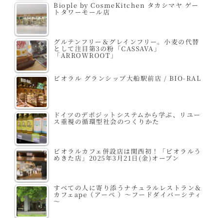
Biople by CosmeKitchen タカシマヤ ゲー
トタワーモール店
グルテンフリー＆グレインフリー。小麦の代替
として注目第3の粉「CASSAVA」
「ARROWROOT」
ビオラル グランシップ大船駅前店 / BIO-RAL
ドイツのデポジットシステムから学ぶ、リユー
ス重視の循環型社会のつくりかた
ビオラルカフェ併設店は関西初！「ビオラルう
めきた店」2025年3月21日(金)オープン
すべての人に寄り添うナチュラルレストラン＆
カフェape（アーペ ）～フードダイバーシティ
～