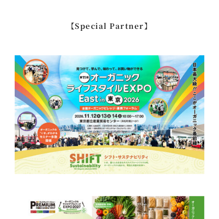
索
…
【Special Partner】