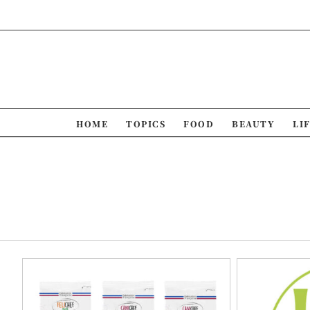
Skip
to
content
HOME
TOPICS
FOOD
BEAUTY
LI