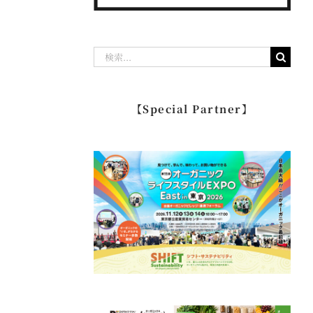
検
索
…
【Special Partner】