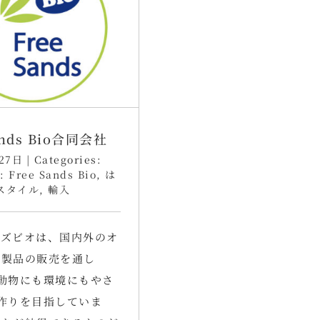
ands Bio合同会社
27日
|
Categories:
s:
Free Sands Bio
,
は
スタイル
,
輸入
ンズビオは、国内外のオ
ク製品の販売を通し
動物にも環境にもやさ
作りを目指していま