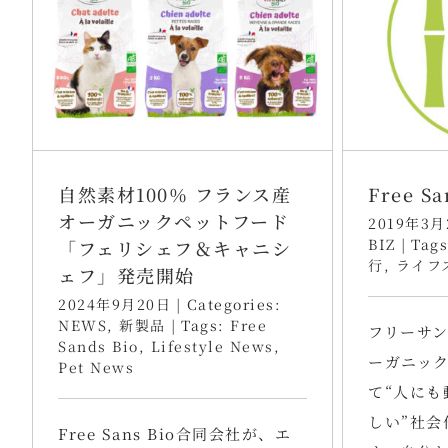
自然素材100％ フランス産
Free S
オーガニックペットフード
2019年3月
BIZ
|
Tag
「フェリシェフ＆キャニシ
行
,
ライフ
ェフ」発売開始
2024年9月20日
|
Categories:
NEWS
,
新製品
|
Tags:
Free
フリーサ
Sands Bio
,
Lifestyle News
,
ーガニッ
Pet News
て“人にも
しい”社会
Free Sans Bio合同会社が、エ