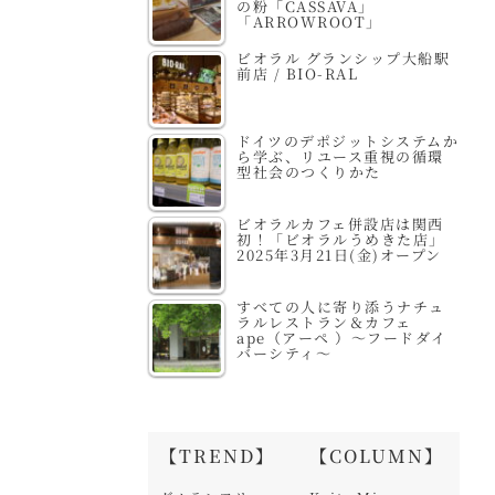
の粉「CASSAVA」
「ARROWROOT」
ビオラル グランシップ大船駅
前店 / BIO-RAL
ドイツのデポジットシステムか
ら学ぶ、リユース重視の循環
型社会のつくりかた
ビオラルカフェ併設店は関西
初！「ビオラルうめきた店」
2025年3月21日(金)オープン
すべての人に寄り添うナチュ
ラルレストラン＆カフェ
ape（アーペ ）～フードダイ
バーシティ～
【TREND】
【COLUMN】