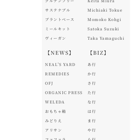
グルテンフリー
Keita Miura
サステナブル
Michiaki Tokue
プラントベース
Momoko Kohgi
ミールキット
Satoka Suzuki
ヴィーガン
Taka Yamaguchi
【NEWS】
【BIZ】
NEAL'S YARD
あ行
REMEDIES
か行
OFJ
さ行
ORGANIC PRESS
た行
WELEDA
な行
おもちゃ箱
は行
みどりえ
ま行
アリサン
や行
ファファラ
ら行