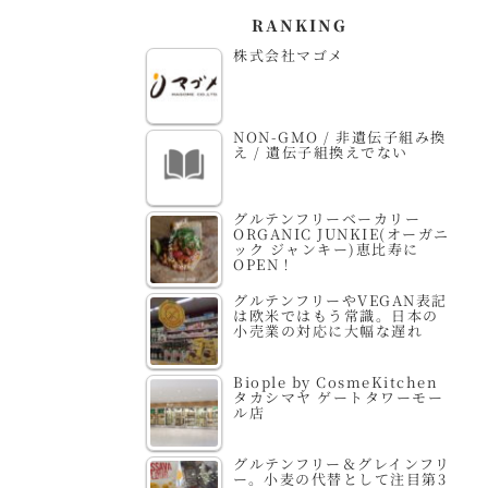
RANKING
株式会社マゴメ
NON-GMO / 非遺伝子組み換
え / 遺伝子組換えでない
グルテンフリーベーカリー
ORGANIC JUNKIE(オーガニ
ック ジャンキー)恵比寿に
OPEN！
グルテンフリーやVEGAN表記
は欧米ではもう常識。日本の
小売業の対応に大幅な遅れ
Biople by CosmeKitchen
タカシマヤ ゲートタワーモー
ル店
グルテンフリー＆グレインフリ
ー。小麦の代替として注目第3