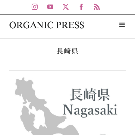
Skip
Instagram
YouTube
X
Facebook
Rss
to
content
長崎県