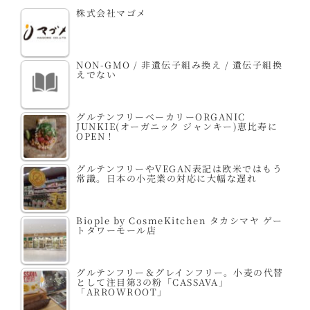
株式会社マゴメ
NON-GMO / 非遺伝子組み換え / 遺伝子組換
えでない
グルテンフリーベーカリーORGANIC
JUNKIE(オーガニック ジャンキー)恵比寿に
OPEN！
グルテンフリーやVEGAN表記は欧米ではもう
常識。日本の小売業の対応に大幅な遅れ
Biople by CosmeKitchen タカシマヤ ゲー
トタワーモール店
グルテンフリー＆グレインフリー。小麦の代替
として注目第3の粉「CASSAVA」
「ARROWROOT」