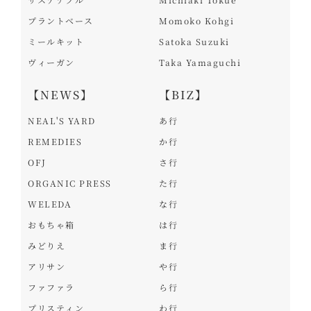
プラントベース
Momoko Kohgi
ミールキット
Satoka Suzuki
ヴィーガン
Taka Yamaguchi
【NEWS】
【BIZ】
NEAL'S YARD
あ行
REMEDIES
か行
OFJ
さ行
ORGANIC PRESS
た行
WELEDA
な行
おもちゃ箱
は行
みどりえ
ま行
アリサン
や行
ファファラ
ら行
プリスティン
わ行