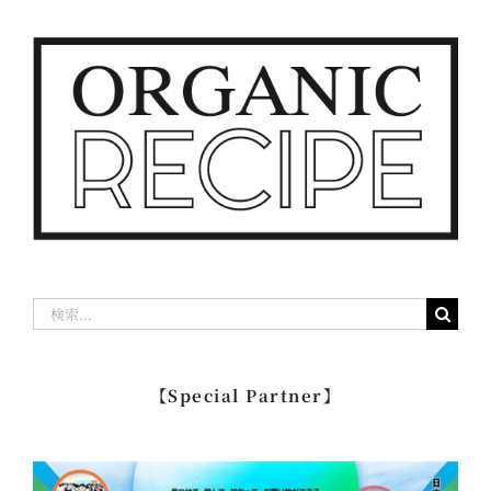
検
索
…
【Special Partner】