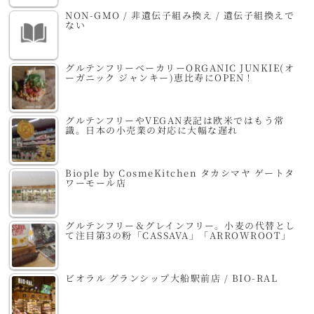
NON-GMO / 非遺伝子組み換え / 遺伝子組換えで
ない
グルテンフリーベーカリーORGANIC JUNKIE(オ
ーガニック ジャンキー)恵比寿にOPEN！
グルテンフリーやVEGAN表記は欧米ではもう常
識。日本の小売業の対応に大幅な遅れ
Biople by CosmeKitchen タカシマヤ ゲートタ
ワーモール店
グルテンフリー＆グレインフリー。小麦の代替とし
て注目第3の粉「CASSAVA」「ARROWROOT」
ビオラル グランシップ大船駅前店 / BIO-RAL