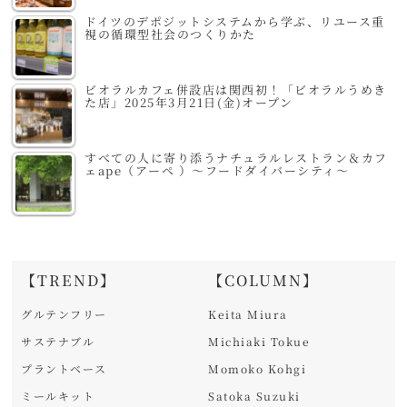
ドイツのデポジットシステムから学ぶ、リユース重
視の循環型社会のつくりかた
ビオラルカフェ併設店は関西初！「ビオラルうめき
た店」2025年3月21日(金)オープン
すべての人に寄り添うナチュラルレストラン＆カフ
ェape（アーペ ）～フードダイバーシティ～
【TREND】
【COLUMN】
グルテンフリー
Keita Miura
サステナブル
Michiaki Tokue
プラントベース
Momoko Kohgi
ミールキット
Satoka Suzuki