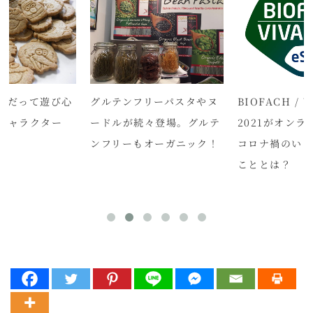
クだって遊び心
グルテンフリーパスタやヌ
BIOFACH / V
キャラクター
ードルが続々登場。グルテ
2021がオン
ク
ンフリーもオーガニック！
コロナ禍のい
こととは？