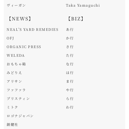
ヴィーガン
Taka Yamaguchi
【NEWS】
【BIZ】
NEAL'S YARD REMEDIES
あ行
OFJ
か行
ORGANIC PRESS
さ行
WELEDA
た行
おもちゃ箱
な行
みどりえ
は行
アリサン
ま行
ファファラ
や行
プリスティン
ら行
ミトク
わ行
ロゴナジャパン
創健社