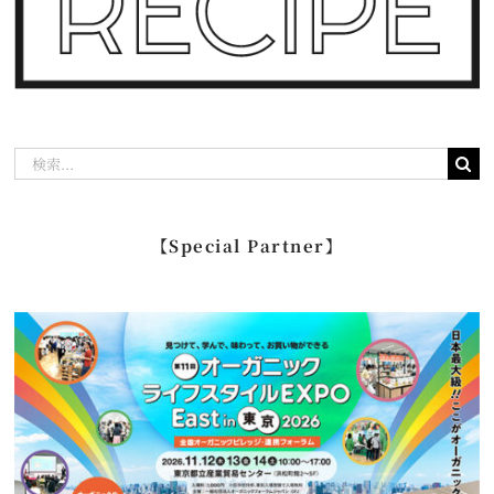
検
索
…
【Special Partner】