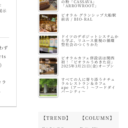
の粉「CASSAVA」
:
「ARROWROOT」
展示
ビオラル グランシップ大船駅
前店 / BIO-RAL
ドイツのデポジットシステムか
ら学ぶ、リユース重視の循環
型社会のつくりかた
わず
ts
ビオラルカフェ併設店は関西
初！「ビオラルうめきた店」
)
2025年3月21日(金)オープン
すべての人に寄り添うナチュ
コラ
ラルレストラン＆カフェ
ape（アーペ ）～フードダイ
。
バーシティ～
【TREND】
【COLUMN】