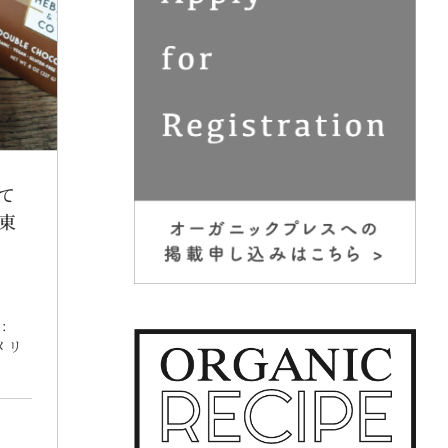
て
東
:
メリ