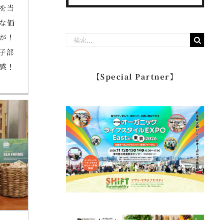
光を当
な価
が！
検
子部
索
感！
…
【Special Partner】