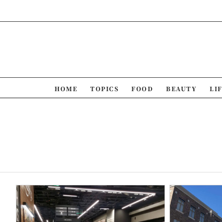
Skip
to
content
HOME
TOPICS
FOOD
BEAUTY
LI