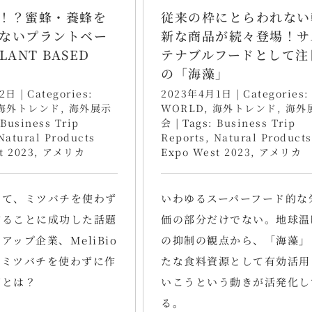
！？蜜蜂・養蜂を
従来の枠にとらわれない
ないプラントベー
新な商品が続々登場！サ
LANT BASED
テナブルフードとして注
の「海藻」
月2日
|
Categories:
2023年4月1日
|
Categories:
海外トレンド
,
海外展示
WORLD
,
海外トレンド
,
海外
Business Trip
会
|
Tags:
Business Trip
Natural Products
Reports
,
Natural Products
t 2023
,
アメリカ
Expo West 2023
,
アメリカ
めて、ミツバチを使わず
いわゆるスーパーフード的な
作ることに成功した話題
価の部分だけでない。地球温
アップ企業、MeliBio
の抑制の観点から、「海藻」
。ミツバチを使わずに作
たな食料資源として有効活用
蜜とは？
いこうという動きが活発化し
る。