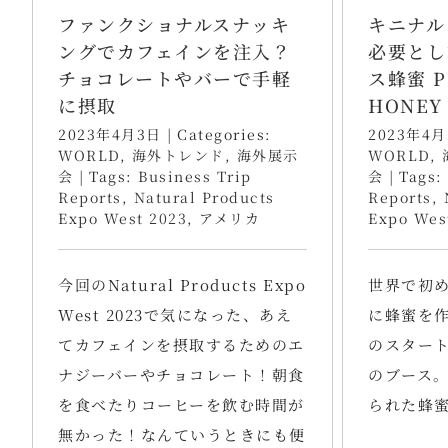
ファンクショナルスナッキ
キニナル
ングでカフェインを注入？
必要とし
チョコレートやバーで手軽
ス蜂蜜 P
に摂取
HONEY
2023年4月3日
|
Categories:
2023年4
WORLD
,
海外トレンド
,
海外展示
WORLD
,
会
|
Tags:
Business Trip
会
|
Tags:
Reports
,
Natural Products
Reports
,
Expo West 2023
,
アメリカ
Expo Wes
今回のNatural Products Expo
世界で初
West 2023で気になった、あえ
に蜂蜜を
てカフェインを摂取するためのエ
のスタート
ナジーバーやチョコレート！朝食
のブース
を食べたりコーヒーを飲む時間が
られた蜂
無かった！なんていうときにも便