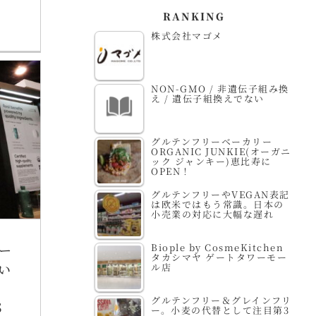
RANKING
株式会社マゴメ
NON-GMO / 非遺伝子組み換
え / 遺伝子組換えでない
グルテンフリーベーカリー
ORGANIC JUNKIE(オーガニ
ック ジャンキー)恵比寿に
OPEN！
グルテンフリーやVEGAN表記
は欧米ではもう常識。日本の
小売業の対応に大幅な遅れ
ー
Biople by CosmeKitchen
タカシマヤ ゲートタワーモー
い
ル店
グルテンフリー＆グレインフリ
S
ー。小麦の代替として注目第3