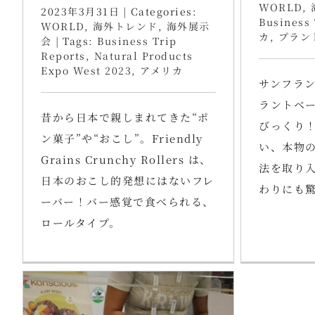
WORLD
,
2023年3月31日
|
Categories:
Business 
WORLD
,
海外トレンド
,
海外展示
カ
,
プラン
会
|
Tags:
Business Trip
Reports
,
Natural Products
Expo West 2023
,
アメリカ
サンフラ
ラントベ
昔から日本で親しまれてきた“ポ
びっくり
ン菓子”や“おこし”。Friendly
い、本物
Grains Crunchy Rollers は、
法を取り
日本のおこし的発想にはないフレ
わりにも
ーバー！バー感覚で食べられる、
ロールタイプ。