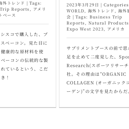
海外トレンド
|
Tags:
2023年3月29日
|
Categories
Trip Reports
,
アメリ
WORLD
,
海外トレンド
,
海外
トベース
会
|
Tags:
Business Trip
Reports
,
Natural Products
Expo West 2023
,
アメリカ
ンシスコで購入した、プ
ースベーコン。見た目に
サプリメントブースの前で思
！健康的な原材料を使
足を止めて二度見した、Spor
のベーコンの伝統的な製
Research(スポーツリサーチ
入れているという、こだ
社。その理由は“ORGANIC
驚き！
COLLAGEN (オーガニック
ーゲン)”の文字を見たからだ