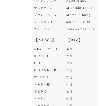
グルテンフリー
Keita Miura
サステナブル
Michiaki Tokue
プラントベース
Momoko Kohgi
ミールキット
Satoka Suzuki
ヴィーガン
Taka Yamaguchi
【NEWS】
【BIZ】
NEAL'S YARD
あ行
REMEDIES
か行
OFJ
さ行
ORGANIC PRESS
た行
WELEDA
な行
おもちゃ箱
は行
みどりえ
ま行
アリサン
や行
ファファラ
ら行