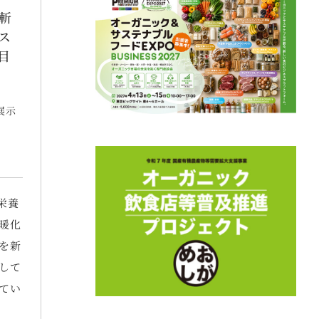
斬
ス
目
展示
栄養
暖化
を新
して
てい