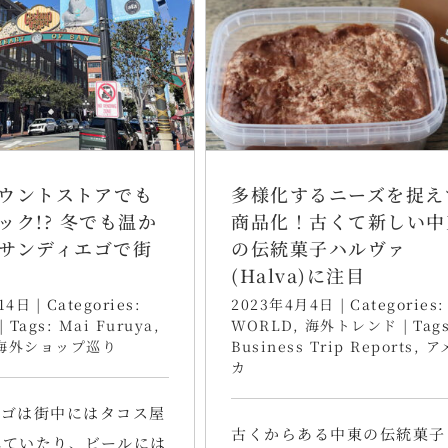
ウントストアでも
多様化するニーズを捉え
ック!? 冬でも温か
商品化！古くて新しい中
サンディエゴで街
の伝統菓子ハルヴァ
(Halva)に注目
14日
|
Categories:
2023年4月4日
|
Categories:
|
Tags:
Mai Furuya
,
WORLD
,
海外トレンド
|
Tags
海外ショップ巡り
Business Trip Reports
,
ア
カ
エゴは街中にはタコス屋
古くからある中東の伝統菓子
れていたり、ビールには