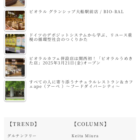
ビオラル グランシップ大船駅前店 / BIO-RAL
ドイツのデポジットシステムから学ぶ、リユース重
視の循環型社会のつくりかた
ビオラルカフェ併設店は関西初！「ビオラルうめき
た店」2025年3月21日(金)オープン
すべての人に寄り添うナチュラルレストラン＆カフ
ェape（アーペ ）～フードダイバーシティ～
【TREND】
【COLUMN】
グルテンフリー
Keita Miura