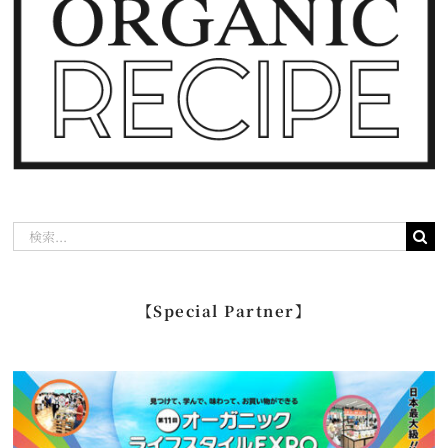
検
索
…
【Special Partner】