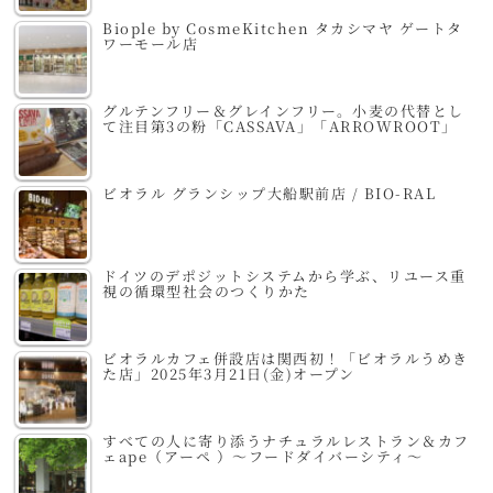
Biople by CosmeKitchen タカシマヤ ゲートタ
ワーモール店
グルテンフリー＆グレインフリー。小麦の代替とし
て注目第3の粉「CASSAVA」「ARROWROOT」
ビオラル グランシップ大船駅前店 / BIO-RAL
ドイツのデポジットシステムから学ぶ、リユース重
視の循環型社会のつくりかた
ビオラルカフェ併設店は関西初！「ビオラルうめき
た店」2025年3月21日(金)オープン
すべての人に寄り添うナチュラルレストラン＆カフ
ェape（アーペ ）～フードダイバーシティ～