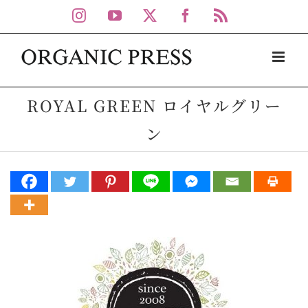
Skip
Instagram
YouTube
X
Facebook
Rss
to
content
ROYAL GREEN ロイヤルグリー
ン