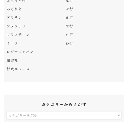
おもちゃ箱
な行
みどりえ
は行
アリサン
ま行
ファファラ
や行
プリスティン
ら行
ミトク
わ行
ロゴナジャパン
創健社
行政ニュース
カテゴリーからさがす
カ
テ