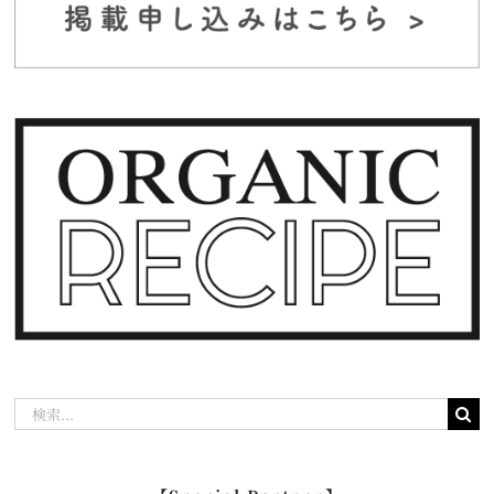
検
索
…