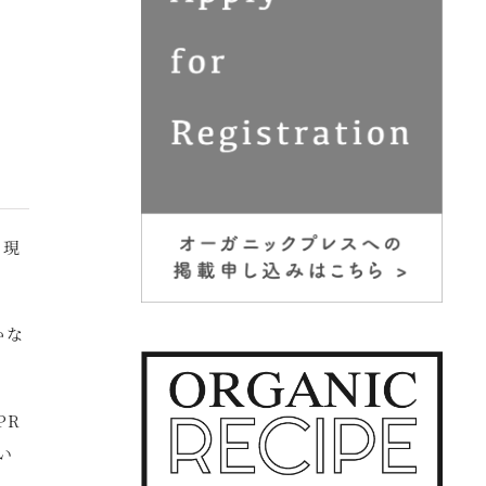
う現
かな
PR
い