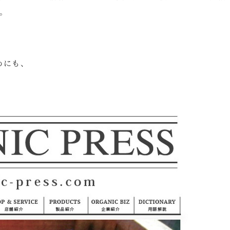
。
めにも、