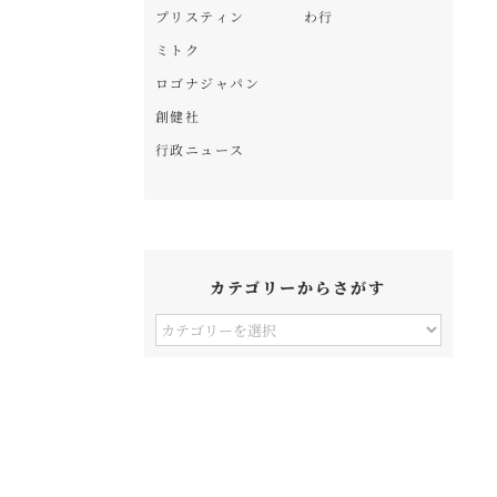
プリスティン
わ行
ミトク
ロゴナジャパン
創健社
行政ニュース
カテゴリーからさがす
カ
テ
ゴ
リ
ー
か