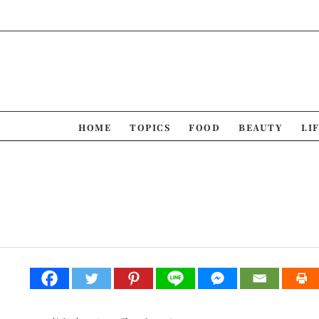
Skip
to
content
HOME
TOPICS
FOOD
BEAUTY
LI