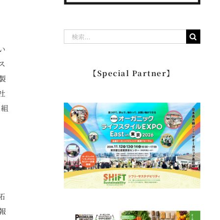
検
い
索
ス
…
【Special Partner】
製
社
り組
拓
報