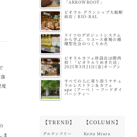
「ARROWROOT」
ビオラル グランシップ大船駅
前店 / BIO-RAL
ドイツのデポジットシステム
から学ぶ、リユース重視の循
環型社会のつくりかた
ビオラルカフェ併設店は関西
初！「ビオラルうめきた店」
2025年3月21日(金)オープン
で
が落
すべての人に寄り添うナチュ
ラルレストラン＆カフェ
程度
ape（アーペ ）～フードダイ
バーシティ～
【TREND】
【COLUMN】
の
グルテンフリー
Keita Miura
しま