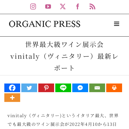
Skip
Instagram
YouTube
X
Facebook
Rss
to
content
世界最大級ワイン展示会
vinitaly（ヴィニタリー）最新レ
ポート
vinitaly（ヴィニタリー)というイタリア最大、世界
でも最大級のワイン展示会が2022年4月10から13日