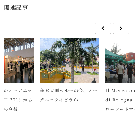
関連記事
本のオーガニッ
美食大国ペルーの今、オー
Il Mercato d
CH 2018 から
ガニックはどうか
di Bologna
品の今後
ローフードマー