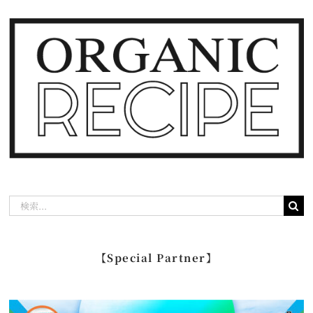
検
索
…
【Special Partner】