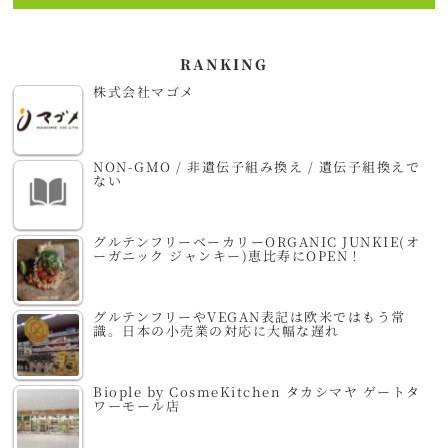
RANKING
株式会社マゴメ
NON-GMO / 非遺伝子組み換え / 遺伝子組換えで
ない
グルテンフリーベーカリーORGANIC JUNKIE(オ
ーガニック ジャンキー)恵比寿にOPEN！
グルテンフリーやVEGAN表記は欧米ではもう常
識。日本の小売業の対応に大幅な遅れ
Biople by CosmeKitchen タカシマヤ ゲートタ
ワーモール店