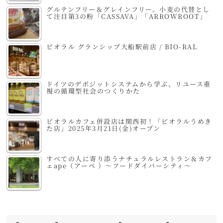
グルテンフリー＆グレインフリー。小麦の代替とし
て注目第3の粉「CASSAVA」「ARROWROOT」
ビオラル グランシップ大船駅前店 / BIO-RAL
ドイツのデポジットシステムから学ぶ、リユース重
視の循環型社会のつくりかた
ビオラルカフェ併設店は関西初！「ビオラルうめき
た店」2025年3月21日(金)オープン
すべての人に寄り添うナチュラルレストラン＆カフ
ェape（アーペ ）～フードダイバーシティ～