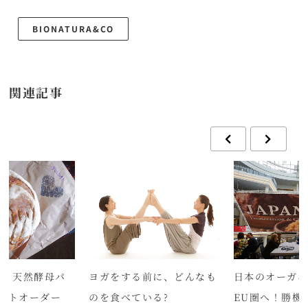
BIONATURA&CO
関連記事
ル｜天然酵母パ
ヨガをする前に、どんなも
日本のオーガニ
クトオーダー
のを食べている?
EU圏へ！勝機