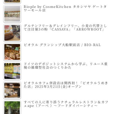
Biople by CosmeKitchen タカシマヤ ゲートタ
ワーモール店
グルテンフリー＆グレインフリー。小麦の代替とし
て注目第3の粉「CASSAVA」「ARROWROOT」
ビオラル グランシップ大船駅前店 / BIO-RAL
ドイツのデポジットシステムから学ぶ、リユース重
視の循環型社会のつくりかた
ビオラルカフェ併設店は関西初！「ビオラルうめき
た店」2025年3月21日(金)オープン
すべての人に寄り添うナチュラルレストラン＆カフ
ェape（アーペ ）～フードダイバーシティ～