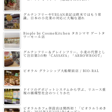
グルテンフリーやVEGAN表記は欧米ではもう常
識。日本の小売業の対応に大幅な遅れ
Biople by CosmeKitchen タカシマヤ ゲートタ
ワーモール店
グルテンフリー＆グレインフリー。小麦の代替とし
て注目第3の粉「CASSAVA」「ARROWROOT」
ビオラル グランシップ大船駅前店 / BIO-RAL
ドイツのデポジットシステムから学ぶ、リユース重
視の循環型社会のつくりかた
ビオラルカフェ併設店は関西初！「ビオラルうめき
た店」2025年3月21日(金)オープン