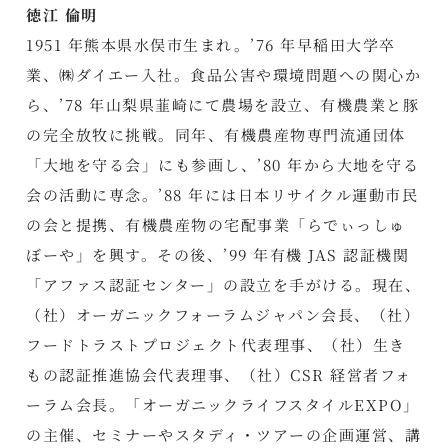
徳江 倫明
1951 年熊本県水俣市生まれ。’76 年早稲田大学卒
業、㈱ダイエー入社。食品公害や環境問題への関心か
ら、’78 年山梨県韮崎にて農場を設立、有機農業と豚
の完全放牧に挑戦。同年、有機農産物専門流通団体
「大地を守る会」にも参画し、’80 年から大地を守る
会の活動に専念。’88 年には日本リサイクル運動市民
の会と提携、有機農産物の宅配事業「らでぃっしゅ
ぼーや」を興す。その後、’99 年有機 JAS 認証機関
「アファス認証センター」の設立を手がける。現在、
（社）オーガニックフォーラムジャパン会長、（社）
フードトラストプロジェクト代表理事、（社）生き
もの認証推進協会代表理事、（社）CSR 経営者フォ
ーラム会長。「オーガニックライフスタイルEXPO」
の主催、セミナーやスタディ・ツアーの企画運営、講