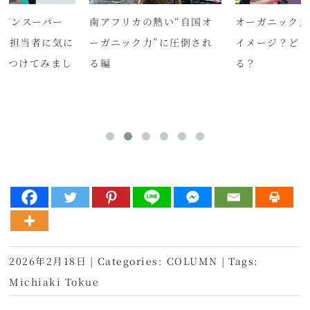
ーガンスーパー
南アフリカの熱い“自国オ
オーガニック食
レス担当者に気に
ーガニック力”に圧倒され
イメージ？ど
ぶつけてみまし
る編
る？
2026年2月18日
|
Categories:
COLUMN
|
Tags:
Michiaki Tokue