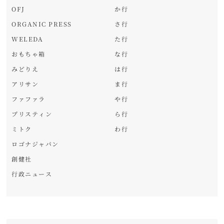
OFJ
か行
ORGANIC PRESS
さ行
WELEDA
た行
おもちゃ箱
な行
みどりえ
は行
アリサン
ま行
ファファラ
や行
プリスティン
ら行
ミトク
わ行
ロゴナジャパン
創健社
行政ニュース