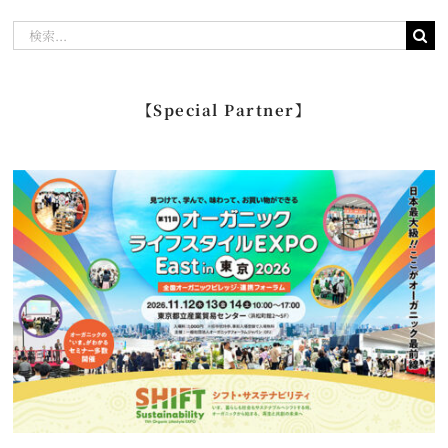
検
索
…
【Special Partner】