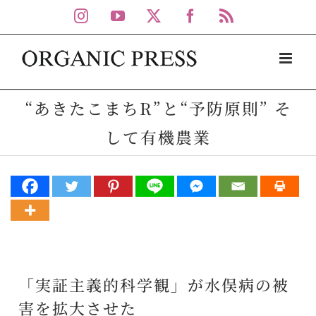
Skip
Instagram
YouTube
X
Facebook
Rss
to
content
“あきたこまちR”と“予防原則” そ
して有機農業
「実証主義的科学観」が水俣病の被
害を拡大させた